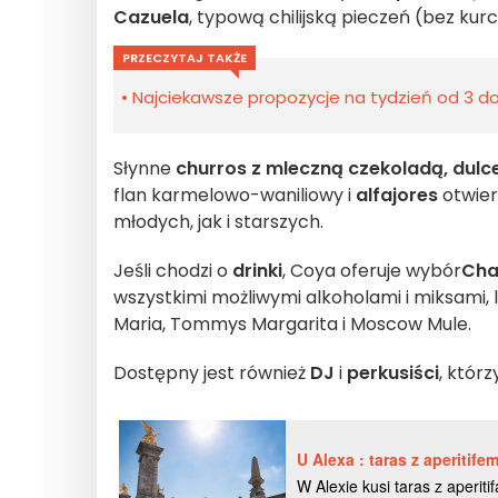
Cazuela
, typową chilijską pieczeń (bez kur
PRZECZYTAJ TAKŻE
Najciekawsze propozycje na tydzień od 3 do 
Słynne
churros z mleczną czekoladą, dulc
flan karmelowo-waniliowy i
alfajores
otwier
młodych, jak i starszych.
Jeśli chodzi o
drinki
, Coya oferuje wybór
Cha
wszystkimi możliwymi alkoholami i miksami, 
Maria, Tommys Margarita i Moscow Mule.
Dostępny jest również
DJ
i
perkusiści
, któr