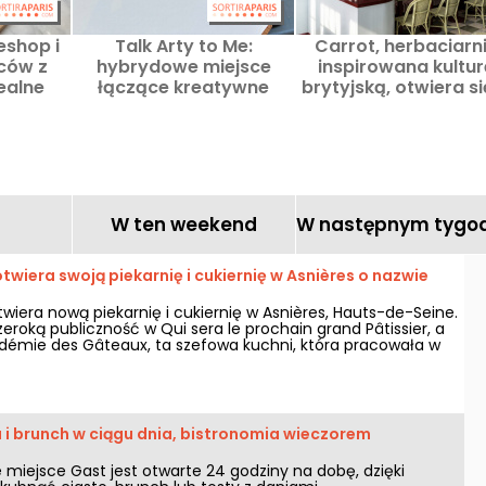
eshop i
Talk Arty to Me:
Carrot, herbaciarn
iców z
hybrydowe miejsce
inspirowana kultu
ealne
łączące kreatywne
brytyjską, otwiera s
hwilę
warsztaty i restaurację
Saint-Germain-de
 10.
artystyczną w Marais
Prés.
.
W ten weekend
W następnym tygo
twiera swoją piekarnię i cukiernię w Asnières o nazwie
wiera nową piekarnię i cukiernię w Asnières, Hauts-de-Seine.
eroką publiczność w Qui sera le prochain grand Pâtissier, a
adémie des Gâteaux, ta szefowa kuchni, która pracowała w
lepszych lokali na świecie, ma wiele do zaoferowania w
karbcu.
a i brunch w ciągu dnia, bistronomia wieczorem
miejsce Gast jest otwarte 24 godziny na dobę, dzięki