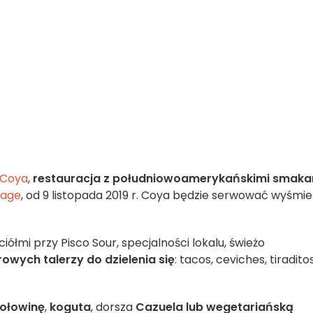
Coya
,
restauracja z południowoamerykańskimi smaka
sage
, od 9 listopada 2019 r. Coya będzie serwować wyśmie
iółmi przy Pisco Sour, specjalności lokalu, świeżo
rowych talerzy do dzielenia się
: tacos, ceviches, tiraditos
ołowinę
,
koguta
, dorsza
Cazuela lub wegetariańską