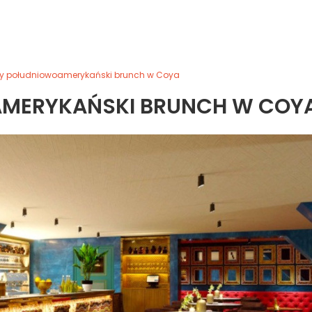
y południowoamerykański brunch w Coya
MERYKAŃSKI BRUNCH W COY