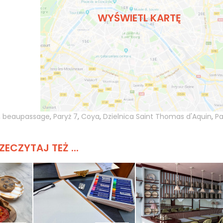
WYŚWIETL KARTĘ
,
beaupassage
,
Paryż 7
,
Coya
,
Dzielnica Saint Thomas d'Aquin
,
Pa
ZECZYTAJ TEŻ ...