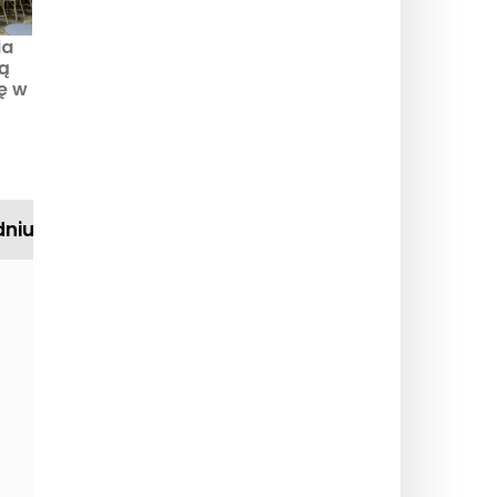
ia
rą
ię w
s-
dniu
Ladurée, francuska lege
Założona w 1862 roku firm
świecie. Od Rue Royale po 
francuskiej elegancji cukie
Talk Arty to Me: hybrydo
restaurację artystyczną
Lekcje robienia na drutac