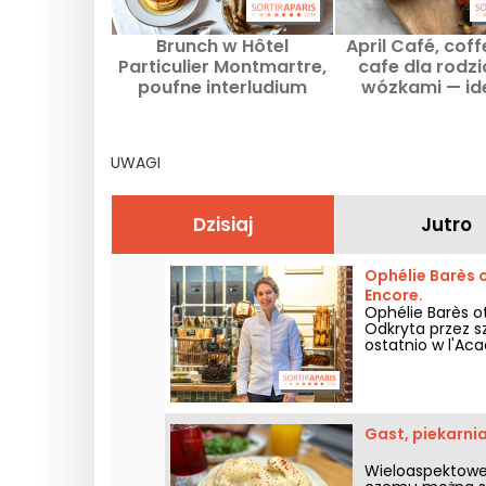
Brunch w Hôtel
April Café, coff
Particulier Montmartre,
cafe dla rodz
poufne interludium
wózkami — id
miejsce na c
cocooningu w
dzielnicy
UWAGI
Dzisiaj
Jutro
Ophélie Barès o
Encore.
Ophélie Barès ot
Odkryta przez sz
ostatnio w l'Ac
niektórych z naj
swoim nowym s
Gast, piekarni
Wieloaspektowe 