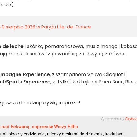
czaka).
9 sierpnia 2026 w Paryżu i Île-de-France
e de leche
i skórką pomarańczową, mus z mango i kokosa
ają menu deserów i z pewnością zachwycą zarówno
mpagne Experience
, z szampanem Veuve Clicquot i
lub
Spirits Experience
, z "tylko" koktajlami Pisco Sour, Bloo
zy jeszcze bardziej ożywią imprezę!