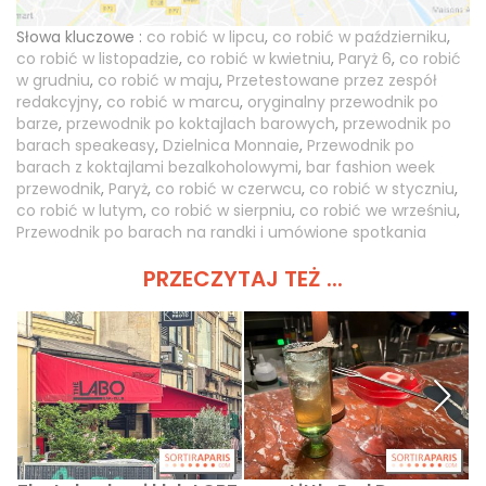
Słowa kluczowe :
co robić w lipcu
,
co robić w październiku
,
co robić w listopadzie
,
co robić w kwietniu
,
Paryż 6
,
co robić
w grudniu
,
co robić w maju
,
Przetestowane przez zespół
redakcyjny
,
co robić w marcu
,
oryginalny przewodnik po
barze
,
przewodnik po koktajlach barowych
,
przewodnik po
barach speakeasy
,
Dzielnica Monnaie
,
Przewodnik po
barach z koktajlami bezalkoholowymi
,
bar fashion week
przewodnik
,
Paryż
,
co robić w czerwcu
,
co robić w styczniu
,
co robić w lutym
,
co robić w sierpniu
,
co robić we wrześniu
,
Przewodnik po barach na randki i umówione spotkania
PRZECZYTAJ TEŻ ...