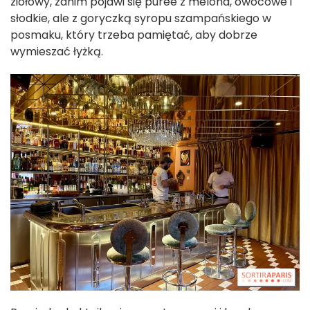
ziołowy, zanim pojawi się purée z melona, owocowe i
słodkie, ale z goryczką syropu szampańskiego w
posmaku, który trzeba pamiętać, aby dobrze
wymieszać łyżką.