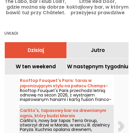
The Labo, bar i klub LGBT,
Little Red Door,
gdzie można się dobrze
koktajlowy bar, w którym
bawić tuż przy Châtelet.
przeżyjesz prawdziwe
doznania sensoryczne
UWAGI
Dzisiaj
Jutro
W ten weekend
W następnym tygodniu
Rooftop Fouquet's Paris: taras w
japonizującym stylu na pałacu Champs-
Rooftop Fouquet's Paris przechodzi letnią
Élysées
odnowę na sezon 2026, z wystrojem
inspirowanym hanami i kartą fusion franco-
japońską. Usytuowany na szczycie pałacu, w
sercu Złotego Trójkąta, ten tajemniczy,
Carlito's, tapasowy bar na drewnianym
zawieszony ogród oferuje zapierający dech
ogniu, który budzi Marais
widok na Wieżę Eiffla i dachy stolicy.
Carlito's, nowy bar tapas Terra Group,
otworzył drzwi w Marais, w sercu III. dzielnicy
Paryża. Kuchnia opalana drewnem,