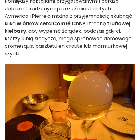
Pomiędzy koktajlami przygotowanymi i bardzo
dobrze doradzonymi przez uśmiechniętych
Aymerica i Pierre'a można z przyjemnością skubnąć
kilka
wiórków sera Comté ChNP
i trochę
truflowej
kiełbasy
, aby wypełnić żołądek, podczas gdy ci,
którzy lubią słodycze, mogą spróbować domowego
cromesquis, pasztetu en croute lub marmurkowej
szynki.