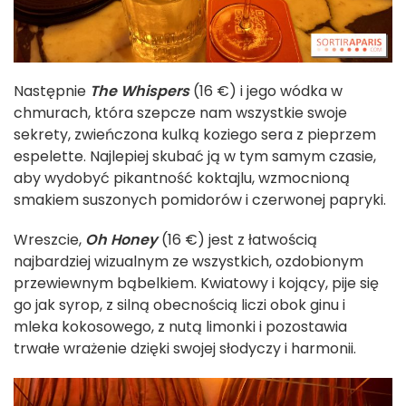
Następnie
The Whispers
(16 €) i jego wódka w
chmurach, która szepcze nam wszystkie swoje
sekrety, zwieńczona kulką koziego sera z pieprzem
espelette. Najlepiej skubać ją w tym samym czasie,
aby wydobyć pikantność koktajlu, wzmocnioną
smakiem suszonych pomidorów i czerwonej papryki.
Wreszcie,
Oh Honey
(16 €) jest z łatwością
najbardziej wizualnym ze wszystkich, ozdobionym
przewiewnym bąbelkiem. Kwiatowy i kojący, pije się
go jak syrop, z silną obecnością liczi obok ginu i
mleka kokosowego, z nutą limonki i pozostawia
trwałe wrażenie dzięki swojej słodyczy i harmonii.