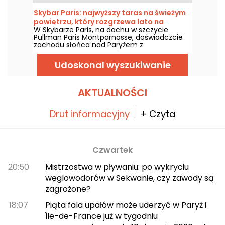
kreatywne koktajle i talerze do dzielenia się:
przetestowaliśmy to przyjazne miejsce —
Skybar Paris: najwyższy taras na świeżym
warto odkryć je jak najszybciej, by spędzić
powietrzu, który rozgrzewa lato na
miły czas.
W Skybarze Paris, na dachu w szczycie
wysokości 115 m
Pullman Paris Montparnasse, doświadczcie
zachodu słońca nad Paryżem z
panoramicznym widokiem na Wieżę Eiffla i
najpiękniejsze zabytki stolicy, między
Udoskonal wyszukiwanie
koktajlami, afterworkami a wieczornymi
imprezami.
AKTUALNOŚCI
Drut informacyjny
+ Czyta
Czwartek
20:50
Mistrzostwa w pływaniu: po wykryciu
węglowodorów w Sekwanie, czy zawody są
zagrożone?
18:07
Piąta fala upałów może uderzyć w Paryż i
Île-de-France już w tygodniu