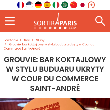
Powitanie
Noc
Słupy
Grouvie: bar koktajlowy w stylu buduaru ukryty w Cour du
Commerce Saint-André
GROUVIE: BAR KOKTAJLOWY
W STYLU BUDUARU UKRYTY
W COUR DU COMMERCE
SAINT-ANDRÉ