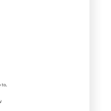
 to,
W