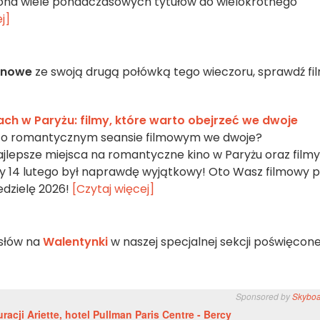
 ona wiele ponadczasowych tytułów do wielokrotnego
j]
inowe
ze swoją drugą połówką tego wieczoru, sprawdź fil
ach w Paryżu: filmy, które warto obejrzeć we dwoje
 o romantycznym seansie filmowym we dwoje?
epsze miejsca na romantyczne kino w Paryżu oraz filmy
by 14 lutego był naprawdę wyjątkowy! Oto Wasz filmowy p
dzielę 2026!
[Czytaj więcej]
słów na
Walentynki
w naszej specjalnej sekcji poświęcone