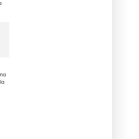
a
 na
la