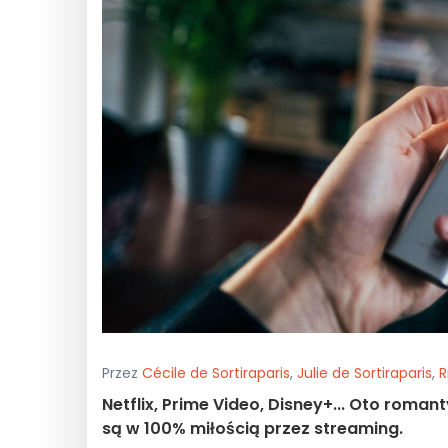
Przez
Cécile de Sortiraparis
,
Julie de Sortiraparis
,
R
Netflix, Prime Video, Disney+... Oto roma
są w 100% miłością przez streaming.