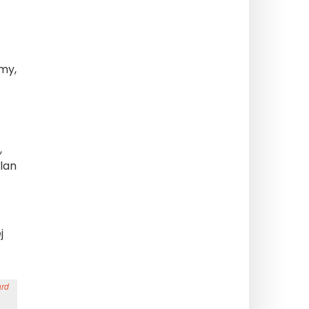
my,
,
lan
j