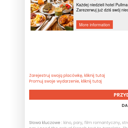
Zarejestruj swoją placówkę, kliknij tutaj
Promuj swoje wydarzenie, kliknij tutaj
PRZY
DA
Słowa kluczowe :
kino
,
pary
,
film romantyczny
,
st