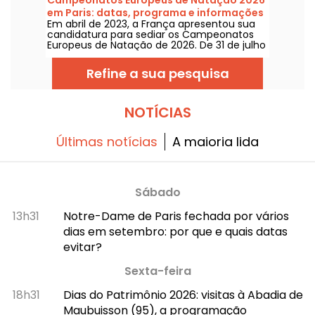
programa para este verão de 2026!
em Paris: datas, programa e informações
Em abril de 2023, a França apresentou sua
sobre a competição
candidatura para sediar os Campeonatos
Europeus de Natação de 2026. De 31 de julho
a 16 de agosto, o Centro Aquático Olímpico
recebe você para apoiar nossos nadadores.
Refine a sua pesquisa
Abaixo, tudo o que você precisa saber sobre
a competição e as provas!
NOTÍCIAS
Últimas notícias
A maioria lida
Sábado
13h31
Notre-Dame de Paris fechada por vários
dias em setembro: por que e quais datas
evitar?
Sexta-feira
18h31
Dias do Patrimônio 2026: visitas à Abadia de
Maubuisson (95), a programação