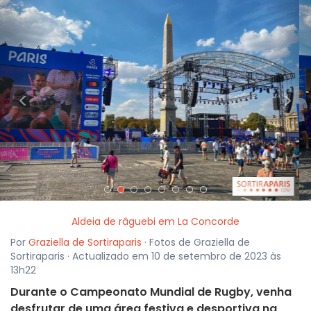
<
>
Aldeia de râguebi em La Concorde
Por
Graziella de Sortiraparis
· Fotos de Graziella de
Sortiraparis · Actualizado em 10 de setembro de 2023 às
13h22
Durante o Campeonato Mundial de Rugby, venha
desfrutar de uma área festiva e desportiva na