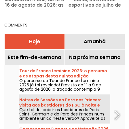
16 de agosto de 2026: as
esportivos de julho de
saídas imperdíveis
2026 em Paris e na Île-
de-France
COMMENTS
Hoje
Amanhã
Este fim-de-semana
Na próxima semana
Tour de France feminino 2026: o percurso
e as etapas desta quinta edição
O percurso do Tour de France feminino
2026 já foi revelado! Previsto de 1º a 9 de
agosto de 2026, o traçado contempla 9
etapas, com a largada prevista na Suíça e a
chegada em Nice. Descubra o que nos
Noites de Sessões no Parc des Princes:
espera neste ano.
visita aos bastidores do PSG à noite e
Que tal descobrir os bastidores do Paris
guinguette festiva com sets de DJ
Saint-Germain e do Parc des Princes num
ambiente único neste verão? Aproveite as
sessões noturnas para entrar no estádio à
noite e curtir várias animações festivas. Eis o
Campeonatos Europeus de Natação 2026