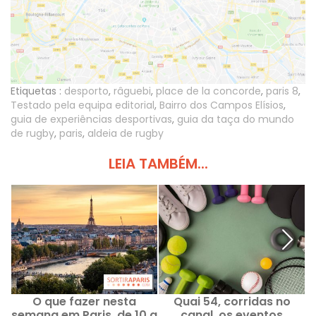
Etiquetas :
desporto
,
râguebi
,
place de la concorde
,
paris 8
,
Testado pela equipa editorial
,
Bairro dos Campos Elísios
,
guia de experiências desportivas
,
guia da taça do mundo
de rugby
,
paris
,
aldeia de rugby
LEIA TAMBÉM...
O que fazer nesta
Quai 54, corridas no
semana em Paris, de 10 a
canal, os eventos