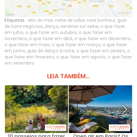
Etiquetas :
alto do mar
,
noite de salsa
,
rosa bonheur
,
guia
de bons negócios
,
dança
,
asnières sur seine
,
o que fazer
em julho
,
o que fazer em outubro
,
o que fazer em
novembro
,
o que fazer em abril
,
o que fazer em dezembro
,
o que fazer em maio
,
o que fazer em março
,
o que fazer
em junho
,
guia de dança à noite
,
o que fazer em janeiro
,
o
que fazer em fevereiro
,
o que fazer em agosto
,
o que fazer
em setembro
LEIA TAMBÉM...
10 passeios para fazer
Open air em Paris? Os