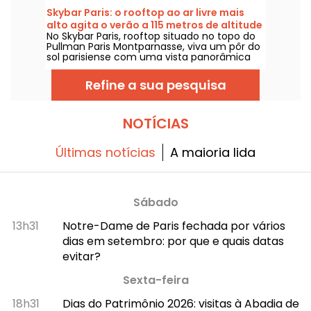
Skybar Paris: o rooftop ao ar livre mais
alto agita o verão a 115 metros de altitude
No Skybar Paris, rooftop situado no topo do
Pullman Paris Montparnasse, viva um pôr do
sol parisiense com uma vista panorâmica
da Torre Eiffel e dos mais belos
monumentos da capital, entre cocktails,
Refine a sua pesquisa
afterwork e festas animadas.
NOTÍCIAS
Últimas notícias
A maioria lida
Sábado
13h31
Notre-Dame de Paris fechada por vários
dias em setembro: por que e quais datas
evitar?
Sexta-feira
18h31
Dias do Patrimônio 2026: visitas à Abadia de