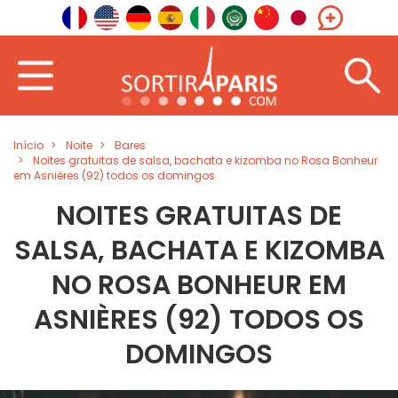
Início
Noite
Bares
Noites gratuitas de salsa, bachata e kizomba no Rosa Bonheur
em Asnières (92) todos os domingos
NOITES GRATUITAS DE
SALSA, BACHATA E KIZOMBA
NO ROSA BONHEUR EM
ASNIÈRES (92) TODOS OS
DOMINGOS