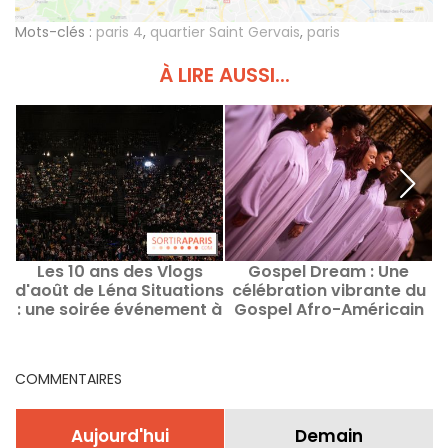
Mots-clés :
paris 4
,
quartier Saint Gervais
,
paris
À LIRE AUSSI...
Les 10 ans des Vlogs
Gospel Dream : Une
d'août de Léna Situations
célébration vibrante du
u
: une soirée événement à
Gospel Afro-Américain
Bercy
en août 2026 à Paris
COMMENTAIRES
Aujourd'hui
Demain