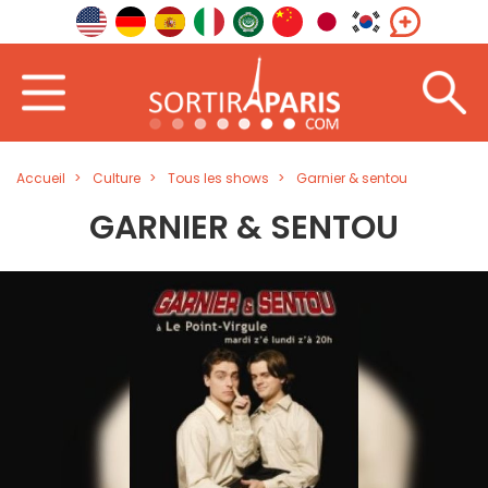
Accueil
Culture
Tous les shows
Garnier & sentou
GARNIER & SENTOU