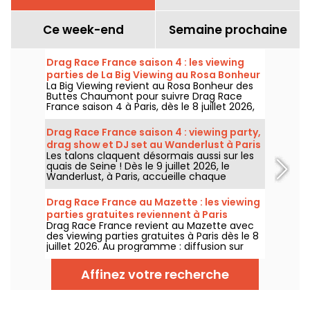
Ce week-end
Semaine prochaine
Drag Race France saison 4 : les viewing
parties de La Big Viewing au Rosa Bonheur
La Big Viewing revient au Rosa Bonheur des
Buttes Chaumont pour suivre Drag Race
France saison 4 à Paris, dès le 8 juillet 2026,
puis chaque soir de diffusion. Animée par La
Big Bertha, cette viewing party réunit
Drag Race France saison 4 : viewing party,
projection de l’épisode, performances drag,
drag show et DJ set au Wanderlust à Paris
quiz, invités et surprises.
Les talons claquent désormais aussi sur les
quais de Seine ! Dès le 9 juillet 2026, le
Wanderlust, à Paris, accueille chaque
semaine une viewing party de Drag Race
France saison 4, avec projection des
Drag Race France au Mazette : les viewing
épisodes, drag shows et DJ sets jusqu'au
parties gratuites reviennent à Paris
bout de la nuit.
Drag Race France revient au Mazette avec
des viewing parties gratuites à Paris dès le 8
juillet 2026. Au programme : diffusion sur
écran géant, shows drag, commentaires en
direct, guests queer et ambiance festive
Affinez votre recherche
chaque jeudi.