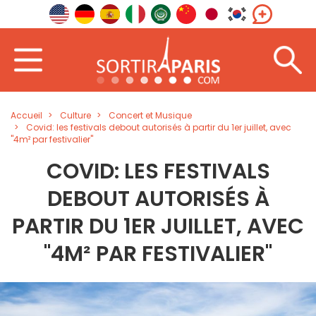
Accueil
Culture
Concert et Musique
Covid: les festivals debout autorisés à partir du 1er juillet, avec
"4m² par festivalier"
COVID: LES FESTIVALS
DEBOUT AUTORISÉS À
PARTIR DU 1ER JUILLET, AVEC
"4M² PAR FESTIVALIER"