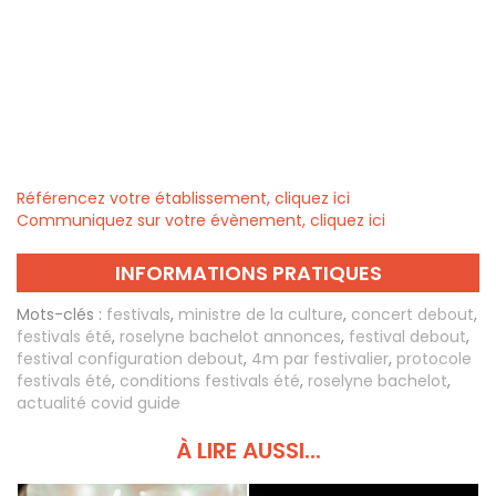
Référencez votre établissement, cliquez ici
Communiquez sur votre évènement, cliquez ici
INFORMATIONS PRATIQUES
Mots-clés :
festivals
,
ministre de la culture
,
concert debout
,
festivals été
,
roselyne bachelot annonces
,
festival debout
,
festival configuration debout
,
4m par festivalier
,
protocole
festivals été
,
conditions festivals été
,
roselyne bachelot
,
actualité covid guide
À LIRE AUSSI...