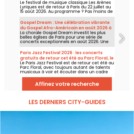
Le festival de musique classique Les Arènes
Montmartre
Lyriques est de retour à Paris du 22 juillet au
15 août 2026. Au programme ? Pas moins de
16 concerts donnés au sein des Arènes de
Montmartre, un cadre idyllique pour écouter
Gospel Dream : Une célébration vibrante
les grands classiques.
du Gospel Afro-Américain en août 2026 à
La chorale Gospel Dream investit les plus
Paris
belles églises de Paris pour une série de
concerts exceptionnels en août 2026. Une
expérience musicale unique qui célèbre
l'espoir, l'unité et la résilience à travers les
Paris Jazz Festival 2026 : les concerts
chants authentiques de l'Église Afro-
gratuits de retour cet été au Parc Floral, le
Américaine.
Le Paris Jazz Festival est de retour cet été au
programme
Parc Floral, avec toujours autant de talents
musicaux à voir et écouter dans un cadre
bucolique. Voici le programme des concerts
gratuits à découvrir du 24 juin au 6
Affinez votre recherche
septembre 2026 !
LES DERNIERS CITY-GUIDES