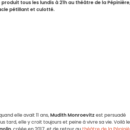
produit tous les lundis à 21h au théâtre de la Pépinière
e pétillant et culotté.
uand elle avait 11 ans,
Mudith Monroevitz
est persuadé
tard, elle y croit toujours et peine à vivre sa vie. Voilà le
golin
, créée en 2017, et de retour au
théâtre de la Pépini