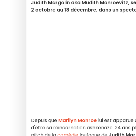
Judith Margolin aka Mudith Monroevitz, se 
2 octobre au 18 décembre, dans un spectacl
Depuis que
Marilyn Monroe
lui est apparue q
d'être sa réincarnation ashkénaze. 24 ans plus 
pitch de la
comédie
loufoque de
Judith Mar