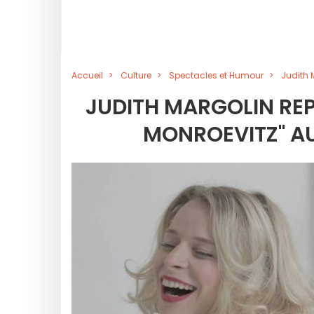
Accueil
Culture
Spectacles et Humour
Judith 
JUDITH MARGOLIN RE
MONROEVITZ" AU