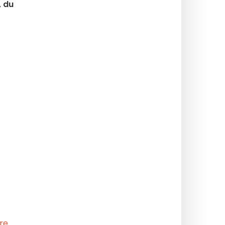
, du
ère
.