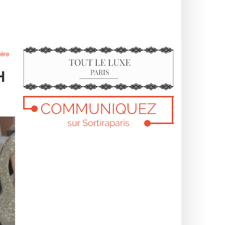
ère
H