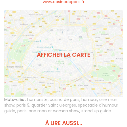
www.casinodeparis.fr
AFFICHER LA CARTE
Mots-clés :
humoriste
,
casino de paris
,
humour
,
one man
show
,
paris 9
,
quartier Saint Georges
,
spectacle d'humour
guide
,
paris
,
one man or woman show
,
stand up guide
À LIRE AUSSI...