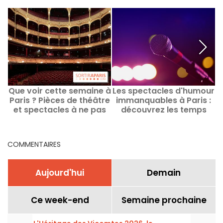
Que voir cette semaine à
Les spectacles d'humour
L
Paris ? Pièces de théâtre
immanquables à Paris :
et spectacles à ne pas
découvrez les temps
manquer
forts actuels et à venir
d
COMMENTAIRES
Aujourd'hui
Demain
Ce week-end
Semaine prochaine