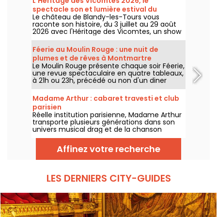
L'Héritage des Vicomtes 2026, le
spectacle son et lumière estival du
Le château de Blandy-les-Tours vous
château de Blandy-les-Tours
raconte son histoire, du 3 juillet au 29 août
2026 avec l'Héritage des Vicomtes, un show
son et lumière pour traverser les siècles et
découvrir ce château médiéval. Nous
Féerie au Moulin Rouge : une nuit de
sommes allés à sa découverte, voici en
plumes et de rêves à Montmartre
partie ce qui vous attend.
Le Moulin Rouge présente chaque soir Féerie,
une revue spectaculaire en quatre tableaux,
à 21h ou 23h, précédé ou non d'un diner
imaginé par leur chef.
Madame Arthur : cabaret travesti et club
parisien
Réelle institution parisienne, Madame Arthur
transporte plusieurs générations dans son
univers musical drag et de la chanson
française !
Affinez votre recherche
LES DERNIERS CITY-GUIDES