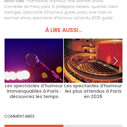
Mots-clés :
humoriste
,
humour
,
one woman show
,
Comédie de Paris
,
paris 9
,
philippine delaire
,
quartier Saint
Georges
,
spectacle d'humour guide
,
paris
,
one man or
woman show
,
spectacle d'humour attendu 2025 guide
À LIRE AUSSI...
Les spectacles d'humour
Les spectacles d'humour
L
immanquables à Paris :
les plus attendus à Paris
à
découvrez les temps
en 2026
forts actuels et à venir
COMMENTAIRES