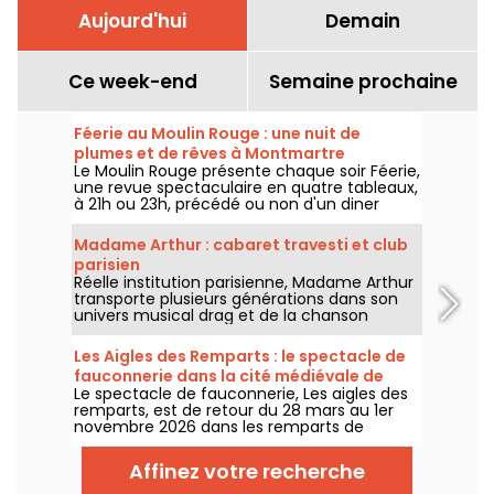
Aujourd'hui
Demain
Ce week-end
Semaine prochaine
Féerie au Moulin Rouge : une nuit de
plumes et de rêves à Montmartre
Le Moulin Rouge présente chaque soir Féerie,
une revue spectaculaire en quatre tableaux,
à 21h ou 23h, précédé ou non d'un diner
imaginé par leur chef.
Madame Arthur : cabaret travesti et club
parisien
Réelle institution parisienne, Madame Arthur
transporte plusieurs générations dans son
univers musical drag et de la chanson
française !
Les Aigles des Remparts : le spectacle de
fauconnerie dans la cité médiévale de
Le spectacle de fauconnerie, Les aigles des
Provins
remparts, est de retour du 28 mars au 1er
novembre 2026 dans les remparts de
Provins. Découvrez de splendides oiseaux de
proie en totale harmonie avec les chevaux.
Affinez votre recherche