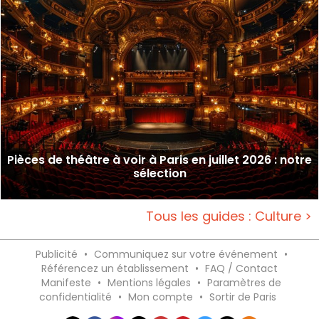
Pièces de théâtre à voir à Paris en juillet 2026 : notre
sélection
Tous les guides : Culture >
Publicité
•
Communiquez sur votre événement
•
Référencez un établissement
•
FAQ / Contact
Manifeste
•
Mentions légales
•
Paramètres de
confidentialité
•
Mon compte
•
Sortir de Paris