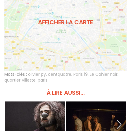
AFFICHER LA CARTE
Mots-clés :
olivier py
,
centquatre
,
Paris 19
,
Le Cahier noir
,
quartier Villette
,
paris
À LIRE AUSSI...