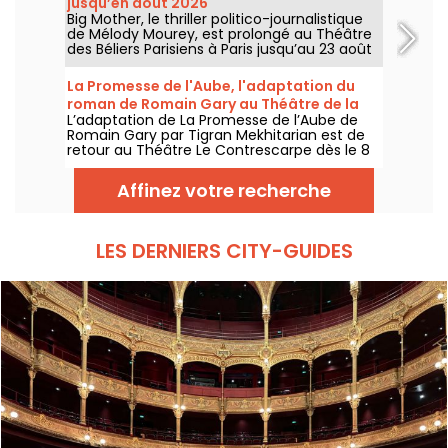
jusqu’en août 2026
Big Mother, le thriller politico-journalistique
de Mélody Mourey, est prolongé au Théâtre
des Béliers Parisiens à Paris jusqu’au 23 août
2026, avec des représentations du mardi au
dimanche.
La Promesse de l'Aube, l'adaptation du
roman de Romain Gary au Théâtre de la
L’adaptation de La Promesse de l’Aube de
Contrescarpe
Romain Gary par Tigran Mekhitarian est de
retour au Théâtre Le Contrescarpe dès le 8
août 2026.
Affinez votre recherche
LES DERNIERS CITY-GUIDES