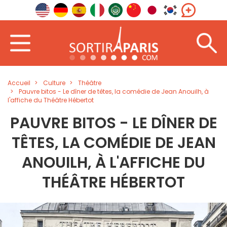
Accueil
Culture
Théâtre
Pauvre bitos - Le dîner de têtes, la comédie de Jean Anouilh, à
l'affiche du Théâtre Hébertot
PAUVRE BITOS - LE DÎNER DE
TÊTES, LA COMÉDIE DE JEAN
ANOUILH, À L'AFFICHE DU
THÉÂTRE HÉBERTOT