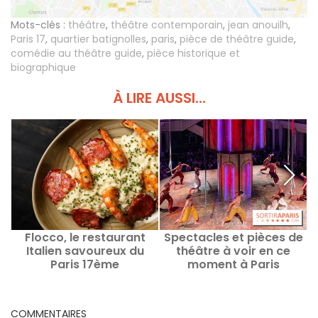
Mots-clés :
théâtre
,
théâtre contemporain
,
jean anouilh
,
Paris 17
,
quartier batignolles
,
paris
,
pièce de théâtre guide
,
comédie au théâtre guide
,
pièce historique et
biographique
À LIRE AUSSI...
Flocco, le restaurant
Spectacles et pièces de
Italien savoureux du
théâtre à voir en ce
a
Paris 17ème
moment à Paris
i
COMMENTAIRES