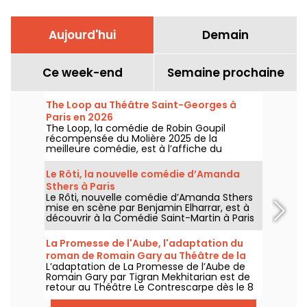
Aujourd'hui
Demain
Ce week-end
Semaine prochaine
The Loop au Théâtre Saint-Georges à
Paris en 2026
The Loop, la comédie de Robin Goupil
récompensée du Molière 2025 de la
meilleure comédie, est à l’affiche du
Théâtre Saint-Georges à Paris jusqu’au 15
novembre 2026.
Le Rôti, la nouvelle comédie d’Amanda
Sthers à Paris
Le Rôti, nouvelle comédie d’Amanda Sthers
mise en scène par Benjamin Elharrar, est à
découvrir à la Comédie Saint-Martin à Paris
jusqu’au 15 octobre 2026.
La Promesse de l'Aube, l'adaptation du
roman de Romain Gary au Théâtre de la
L’adaptation de La Promesse de l’Aube de
Contrescarpe
Romain Gary par Tigran Mekhitarian est de
retour au Théâtre Le Contrescarpe dès le 8
août 2026.