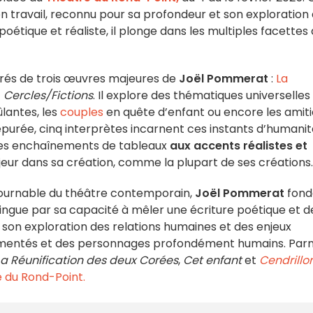
son travail, reconnu pour sa profondeur et son exploration
poétique et réaliste, il plonge dans les multiples facettes 
irés de trois œuvres majeures de
Joël Pommerat
:
La
t
Cercles/Fictions
. Il explore des thématiques universelles
ûlantes, les
couples
en quête d’enfant ou encore les amiti
purée, cinq interprètes incarnent ces instants d’humanit
Les enchaînements de tableaux
aux accents réalistes et
jeur dans sa création, comme la plupart de ses créations
tournable du théâtre contemporain,
Joël Pommerat
fond
tingue par sa capacité à mêler une écriture poétique et d
 son exploration des relations humaines et des enjeux
ragmentés et des personnages profondément humains. Par
La Réunification des deux Corées
,
Cet enfant
et
Cendrillo
 du Rond-Point.