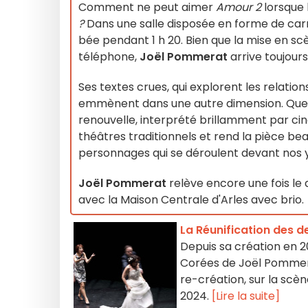
Comment ne peut aimer
Amour 2
lorsque 
?
Dans une salle disposée en forme de carr
bée pendant 1 h 20. Bien que la mise en s
téléphone,
Joël Pommerat
arrive toujour
Ses textes crues, qui explorent les relation
emmènent dans une autre dimension. Que vo
renouvelle, interprété brillamment par ci
théâtres traditionnels et rend la pièce beau
personnages qui se déroulent devant nos 
Joël Pommerat
relève encore une fois le d
avec la Maison Centrale d'Arles avec brio.
La Réunification des d
Depuis sa création en 2
Corées de Joël Pommera
re-création, sur la scène
2024.
[Lire la suite]