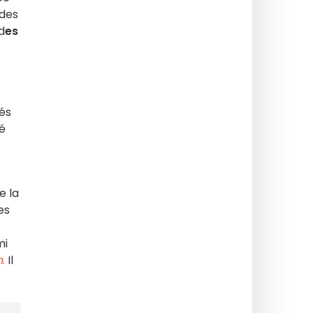
 des
d
es
és
é
.
e la
es
mi
n
.
Il