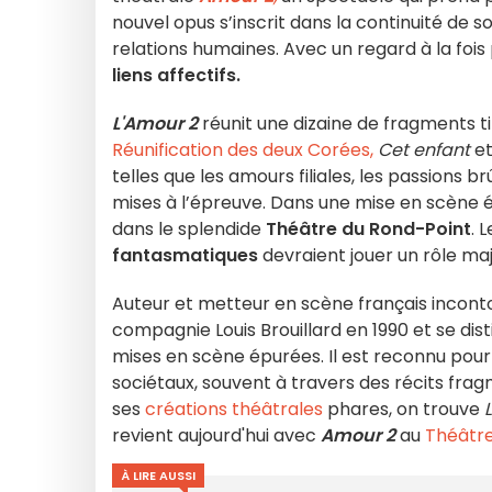
nouvel opus s’inscrit dans la continuité de 
relations humaines. Avec un regard à la fois 
liens affectifs.
L'Amour 2
réunit une dizaine de fragments t
Réunification des deux Corées,
Cet enfant
e
telles que les amours filiales, les passions br
mises à l’épreuve. Dans une mise en scène é
dans le splendide
Théâtre du Rond-Point
. 
fantasmatiques
devraient jouer un rôle ma
Auteur et metteur en scène français incon
compagnie Louis Brouillard en 1990 et se dis
mises en scène épurées. Il est reconnu pour
sociétaux, souvent à travers des récits f
ses
créations théâtrales
phares, on trouve
revient aujourd'hui avec
Amour 2
au
Théâtre
À LIRE AUSSI