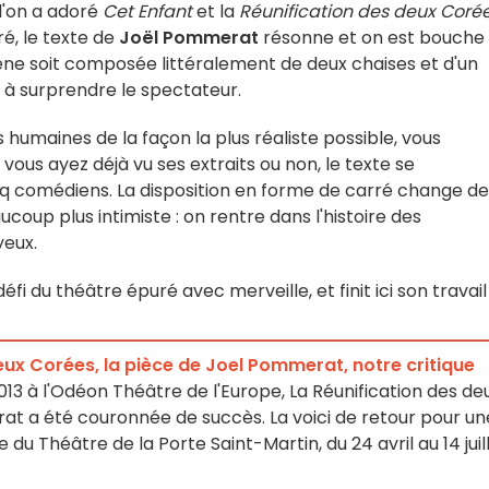
l'on a adoré
Cet Enfant
et la
Réunification des deux Coré
é, le texte de
Joël Pommerat
résonne et on est bouche
cène soit composée littéralement de deux chaises et d'un
s à surprendre le spectateur.
s humaines de la façon la plus réaliste possible, vous
us ayez déjà vu ses extraits ou non, le texte se
nq comédiens. La disposition en forme de carré change de
coup plus intimiste : on rentre dans l'histoire des
yeux.
éfi du théâtre épuré avec merveille, et finit ici son travail
eux Corées, la pièce de Joel Pommerat, notre critique
013 à l'Odéon Théâtre de l'Europe, La Réunification des de
t a été couronnée de succès. La voici de retour pour un
 du Théâtre de la Porte Saint-Martin, du 24 avril au 14 juil