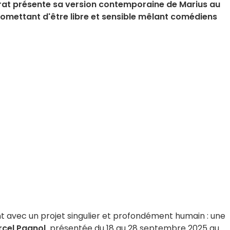
at présente sa version contemporaine de Marius au
omettant d'être libre et sensible mêlant comédiens
t avec un projet singulier et profondément humain : une
cel Pagnol,
présentée du 18 au 28 septembre 2025 au