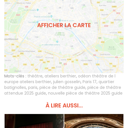
AFFICHER LA CARTE
Mots-clés :
théâtre
,
ateliers berthier
,
odéon théâtre de l
europe ateliers berthier
,
julien gosselin
,
Paris 17
,
quartier
batignolles
,
paris
,
pièce de théâtre guide
,
pièce de théâtre
attendue 2025 guide
,
nouvelle pièce de théâtre 2025 guide
À LIRE AUSSI...