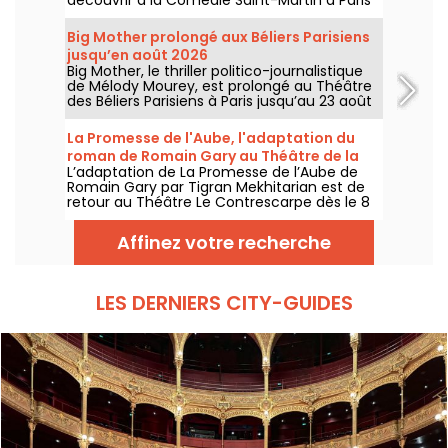
jusqu’au 15 octobre 2026.
Big Mother prolongé aux Béliers Parisiens
jusqu’en août 2026
Big Mother, le thriller politico-journalistique
de Mélody Mourey, est prolongé au Théâtre
des Béliers Parisiens à Paris jusqu’au 23 août
2026, avec des représentations du mardi au
dimanche.
La Promesse de l'Aube, l'adaptation du
roman de Romain Gary au Théâtre de la
L’adaptation de La Promesse de l’Aube de
Contrescarpe
Romain Gary par Tigran Mekhitarian est de
retour au Théâtre Le Contrescarpe dès le 8
août 2026.
Affinez votre recherche
LES DERNIERS CITY-GUIDES