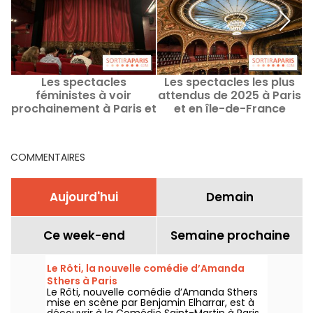
Les spectacles
Les spectacles les plus
féministes à voir
attendus de 2025 à Paris
prochainement à Paris et
et en île-de-France
en Île-de-France
COMMENTAIRES
Aujourd'hui
Demain
Ce week-end
Semaine prochaine
Le Rôti, la nouvelle comédie d’Amanda
Sthers à Paris
Le Rôti, nouvelle comédie d’Amanda Sthers
mise en scène par Benjamin Elharrar, est à
découvrir à la Comédie Saint-Martin à Paris