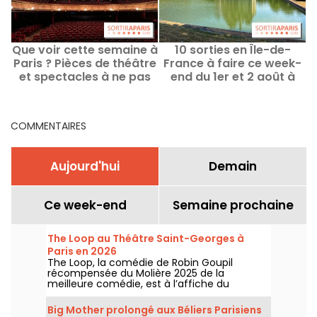
Que voir cette semaine à
10 sorties en Île-de-
Paris ? Pièces de théâtre
France à faire ce week-
et spectacles à ne pas
end du 1er et 2 août à
P
manquer
portée de Pass Navigo
COMMENTAIRES
Aujourd'hui
Demain
Ce week-end
Semaine prochaine
The Loop au Théâtre Saint-Georges à
Paris en 2026
The Loop, la comédie de Robin Goupil
récompensée du Molière 2025 de la
meilleure comédie, est à l’affiche du
Théâtre Saint-Georges à Paris jusqu’au 15
novembre 2026.
Big Mother prolongé aux Béliers Parisiens