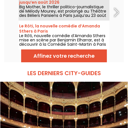
jusqu’en août 2026
Big Mother, le thriller politico-journalistique
de Mélody Mourey, est prolongé au Théâtre
des Béliers Parisiens à Paris jusqu’au 23 août
2026, avec des représentations du mardi au
dimanche.
Le Rôti, la nouvelle comédie d’Amanda
Sthers à Paris
Le Rôti, nouvelle comédie d’Amanda Sthers
mise en scène par Benjamin Elharrar, est à
découvrir à la Comédie Saint-Martin à Paris
jusqu’au 15 octobre 2026.
Affinez votre recherche
LES DERNIERS CITY-GUIDES