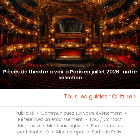
Pièces de théâtre à voir à Paris en juillet 2026 : notre
sélection
Tous les guides : Culture >
Publicité
•
Communiquez sur votre événement
•
Référencez un établissement
•
FAQ / Contact
Manifeste
•
Mentions légales
•
Paramètres de
confidentialité
•
Mon compte
•
Sortir de Paris