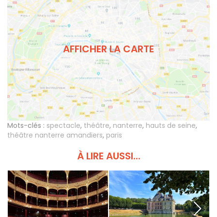
AFFICHER LA CARTE
Mots-clés :
spectacle
,
théâtre
,
nanterre
,
hauts de seine
,
théâtre nanterre amandiers
,
paris
À LIRE AUSSI...