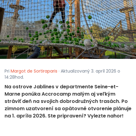
Pri
Margot de Sortiraparis
· Aktualizovaný 3. apríl 2026 o
14:28hod.
Na ostrove Jablines v departmente Seine-et-
Marne ponúka Accrocamp malým aj veľkým
stráviť deň na svojich dobrodružných trasách. Po
zimnom uzatvorení sa opätovné otvorenie plánuje
na 1. apríla 2026. Ste pripravení? Vylezte nahor!