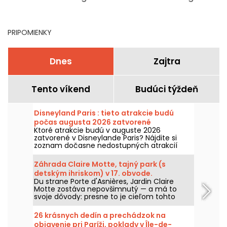
2026 – 77
2026 (77)
PRIPOMIENKY
Dnes
Zajtra
Tento víkend
Budúci týždeň
Disneyland Paris : tieto atrakcie budú
počas augusta 2026 zatvorené
Ktoré atrakcie budú v auguste 2026
zatvorené v Disneylande Paris? Nájdite si
zoznam dočasne nedostupných atrakcií
kvôli údržbe alebo rekonštrukcii, aby ste si
mohli naplánovať návštevu v parkoch
Záhrada Claire Motte, tajný park (s
Disney.
detským ihriskom) v 17. obvode.
Du strane Porte d'Asnières, Jardin Claire
Motte zostáva nepovšimnutý — a má to
svoje dôvody: presne to je cieľom tohto
zeleného priestoru, ponúknuť miesto na
načerpanie síl, v úplnom pokoji.
26 krásnych dedín a prechádzok na
objavenie pri Paríži, poklady v Île-de-