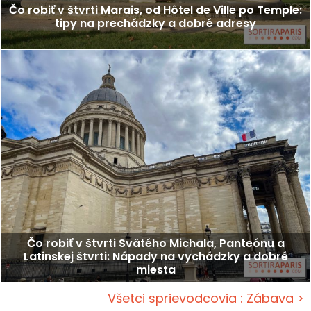
Čo robiť v štvrti Marais, od Hôtel de Ville po Temple:
tipy na prechádzky a dobré adresy
Čo robiť v štvrti Svätého Michala, Panteónu a
Latinskej štvrti: Nápady na vychádzky a dobré
miesta
Všetci sprievodcovia : Zábava >