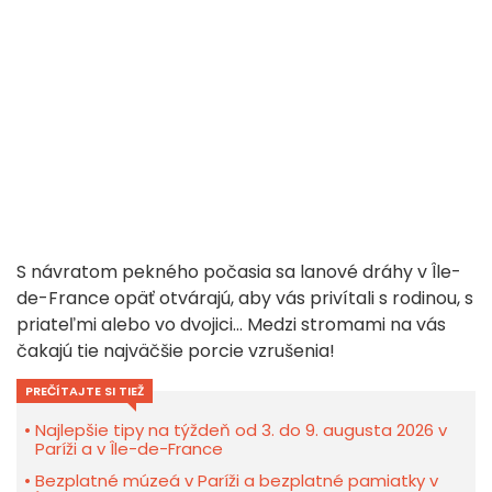
S návratom pekného počasia sa lanové dráhy v Île-
de-France opäť otvárajú, aby vás privítali s rodinou, s
priateľmi alebo vo dvojici... Medzi stromami na vás
čakajú tie najväčšie porcie vzrušenia!
PREČÍTAJTE SI TIEŽ
Najlepšie tipy na týždeň od 3. do 9. augusta 2026 v
Paríži a v Île-de-France
Bezplatné múzeá v Paríži a bezplatné pamiatky v