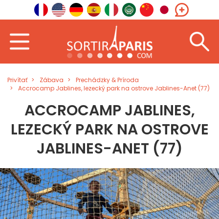
Privítať
Zábava
Prechádzky & Príroda
Accrocamp Jablines, lezecký park na ostrove Jablines-Anet (77)
ACCROCAMP JABLINES,
LEZECKÝ PARK NA OSTROVE
JABLINES-ANET (77)