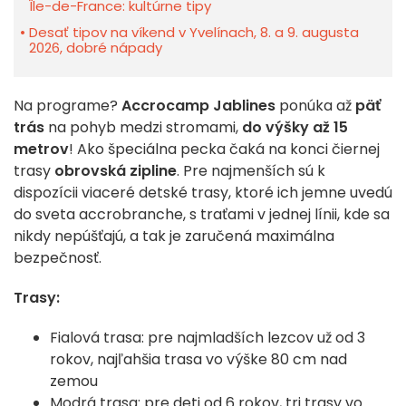
Île-de-France: kultúrne tipy
Desať tipov na víkend v Yvelínach, 8. a 9. augusta
2026, dobré nápady
Na programe?
Accrocamp Jablines
ponúka až
päť
trás
na pohyb medzi stromami,
do výšky až 15
metrov
! Ako špeciálna pecka čaká na konci čiernej
trasy
obrovská zipline
. Pre najmenších sú k
dispozícii viaceré detské trasy, ktoré ich jemne uvedú
do sveta accrobranche, s traťami v jednej línii, kde sa
nikdy nepúšťajú, a tak je zaručená maximálna
bezpečnosť.
Trasy:
Fialová trasa: pre najmladších lezcov už od 3
rokov, najľahšia trasa vo výške 80 cm nad
zemou
Modrá trasa: pre deti od 6 rokov, tri trasy vo