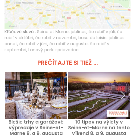
Kľúčové slová :
Seine et Marne
,
jablines
,
čo robiť v júli
,
čo
robiť v októbri
,
čo robiť v novembri
,
base de loisirs jablines
annet
,
čo robiť v júni
,
čo robiť v auguste
,
čo robiť v
septembri
,
Lanový park: sprievodca
PREČÍTAJTE SI TIEŽ ...
Blešie trhy a garážové
10 tipov na výlety v
výpredaje v Seine-et-
Seine-et-Marne na tento
Marne 8. a 9. augusta
víkend 8. a 9. augusta
M