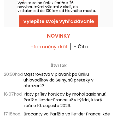
Vydajte sa na únik z Paríža s 26
France
nevyhnutnými výletmi v okolí, do
vzdialenosti do 100 km od hlavného mesta.
Vylepšte svoje vyhľadávanie
NOVINKY
Informačný drôt
+ Číta
Štvrtok
20:50hod.
Majstrovstvá v plávaní: po úniku
uhlovodíkov do Seiny, sú preteky v
ohrození?
18:07hod.
Piaty prílev horúčav by mohol zasiahnuť
Paríž a Île-de-France už v týždni, ktorý
začne 10. augusta 2026.
17:18hod.
Brocanty vo Paríži a vo Île-de-France: kde