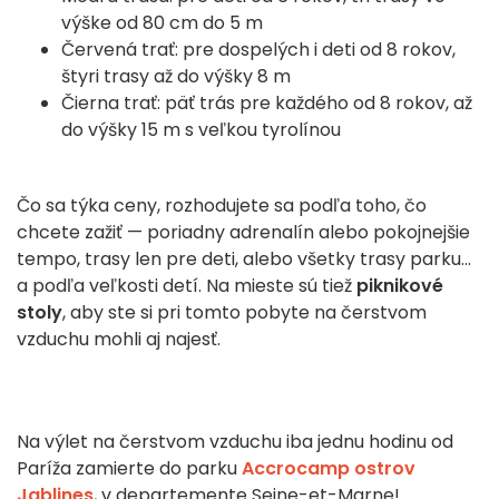
výške od 80 cm do 5 m
Červená trať: pre dospelých i deti od 8 rokov,
štyri trasy až do výšky 8 m
Čierna trať: päť trás pre každého od 8 rokov, až
do výšky 15 m s veľkou tyrolínou
Čo sa týka ceny, rozhodujete sa podľa toho, čo
chcete zažiť — poriadny adrenalín alebo pokojnejšie
tempo, trasy len pre deti, alebo všetky trasy parku...
a podľa veľkosti detí. Na mieste sú tiež
piknikové
stoly
, aby ste si pri tomto pobyte na čerstvom
vzduchu mohli aj najesť.
Na výlet na čerstvom vzduchu iba jednu hodinu od
Paríža zamierte do parku
Accrocamp ostrov
Jablines
, v departemente Seine-et-Marne!