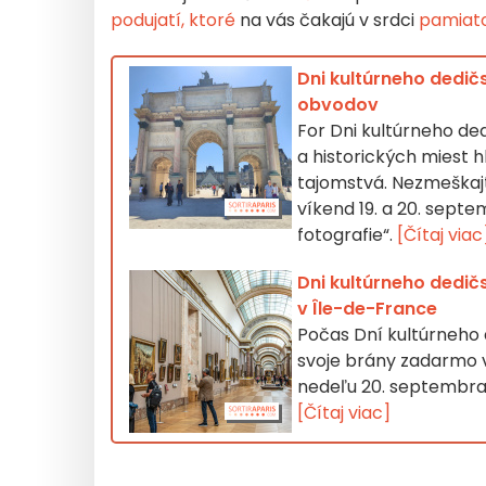
podujatí, ktoré
na vás čakajú v srdci
pamiat
Dni kultúrneho dedič
obvodov
For Dni kultúrneho de
a historických miest 
tajomstvá. Nezmeškajt
víkend 19. a 20. sept
fotografie“.
[Čítaj viac
Dni kultúrneho dedič
v Île-de-France
Počas Dní kultúrneho
svoje brány zadarmo v 
nedeľu 20. septembra 
[Čítaj viac]