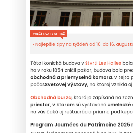
PREČÍTAJTE SI TIEŽ
Najlepšie tipy na týždeň od 10. do 16. august
Táto ikonická budova v
štvrti Les Halles
bola 
ho v roku 1854 zničil požiar, budova bola p
obchodná a priemyselná komora
. V tejt
počas
Svetovej výstavy
, na ktorej vznikla aj
Obchodná burza
, ktorá je zapísaná na zo
priestor, v ktorom
sú vystavené
umelecké 
na vás čaká aj reštaurácia priamo pod kupo
Program Journées du Patrimoine 2025 n