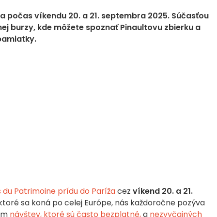
ža počas víkendu 20. a 21. septembra 2025. Súčasťou
j burzy, kde môžete spoznať Pinaultovu zbierku a
pamiatky.
 du Patrimoine prídu do Paríža
cez
víkend 20. a 21.
 ktoré sa koná po celej Európe, nás každoročne pozýva
vom
návštev, ktoré sú často bezplatné,
a
nezvyčajných