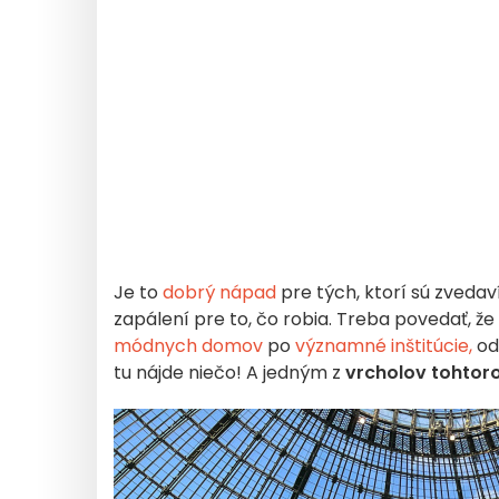
Je to
dobrý nápad
pre tých, ktorí sú zvedav
zapálení pre to, čo robia. Treba povedať, že
módnych domov
po
významné inštitúcie,
od 
tu nájde niečo! A jedným z
vrcholov
tohtor