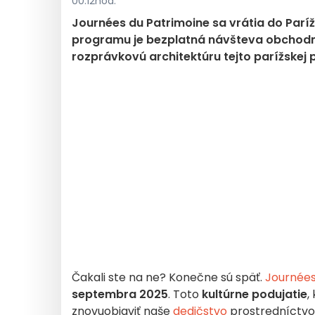
00:12hod.
Journées du Patrimoine sa vrátia do Parí
programu je bezplatná návšteva obchodne
rozprávkovú architektúru tejto parížskej 
Čakali ste na ne? Konečne sú späť.
Journées
septembra 2025
. Toto
kultúrne podujatie
,
znovuobjaviť naše
dedičstvo
prostredníct