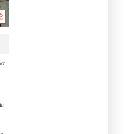
keď
iu