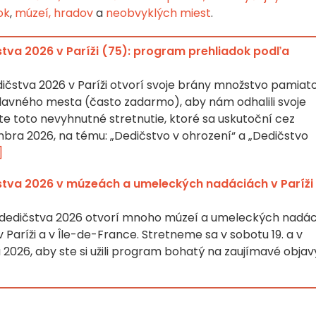
ok
,
múzeí,
hradov
a
neobvyklých miest
.
stva 2026 v Paríži (75): program prehliadok podľa
dičstva 2026 v Paríži otvorí svoje brány množstvo pamiat
hlavného mesta (často zadarmo), aby nám odhalili svoje
e toto nevyhnutné stretnutie, ktoré sa uskutoční cez
embra 2026, na tému: „Dedičstvo v ohrození“ a „Dedičstvo
]
stva 2026 v múzeách a umeleckých nadáciách v Paríži
 dedičstva 2026 otvorí mnoho múzeí a umeleckých nadác
Paríži a v Île-de-France. Stretneme sa v sobotu 19. a v
2026, aby ste si užili program bohatý na zaujímavé objav