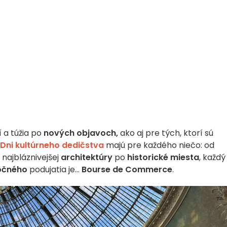
í a túžia po
nových objavoch,
ako aj pre tých, ktorí sú
Dni kultúrneho dedičstva
majú pre každého niečo: od
najbláznivejšej
architektúry
po
historické miesta
, každý 
očného
podujatia je...
Bourse de Commerce
.