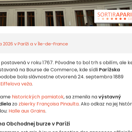
a 2026 v Paríži a v Île-de-France
postavená v roku 1767. Pôvodne to bol trh s obilím, ale 
restavaná na Bourse de Commerce, kde sídli
Parížska
o podobe bola slávnostne otvorená 24. septembra 1889
Eiffelova veža
.
zname
historických pamiatok
, sa zmenila na
výstavný
diela
zo
zbierky Françoisa Pinaulta
. Ako odkaz na jej histór
lou:
Halle aux Grains
.
a Obchodnej burze v Paríži