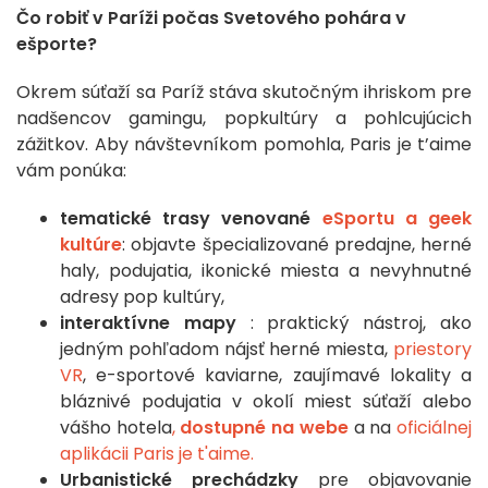
Čo robiť v Paríži počas Svetového pohára v
ešporte?
Okrem súťaží sa Paríž stáva skutočným ihriskom pre
nadšencov gamingu, popkultúry a pohlcujúcich
zážitkov. Aby návštevníkom pomohla, Paris je t’aime
vám ponúka:
tematické trasy venované
eSportu a geek
kultúre
: objavte špecializované predajne, herné
haly, podujatia, ikonické miesta a nevyhnutné
adresy pop kultúry,
interaktívne mapy
: praktický nástroj, ako
jedným pohľadom nájsť herné miesta,
priestory
VR
, e-sportové kaviarne, zaujímavé lokality a
bláznivé podujatia v okolí miest súťaží alebo
vášho hotela
,
dostupné na webe
a na
oficiálnej
aplikácii Paris je t'aime.
Urbanistické prechádzky
pre objavovanie