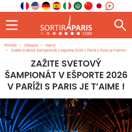
Privítať
Zábava
Herný
Zažite svetový šampionát v ešporte 2026 v Paríži s Paris je t’aime !
ZAŽITE SVETOVÝ
ŠAMPIONÁT V EŠPORTE 2026
V PARÍŽI S PARIS JE T’AIME !