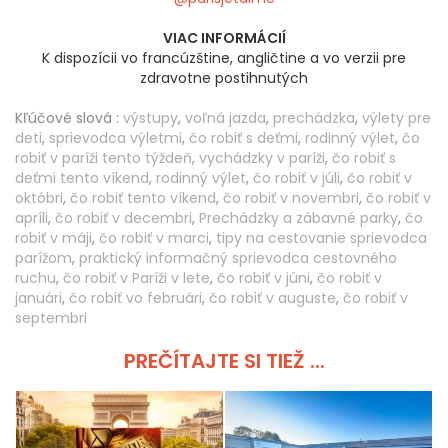
VIAC INFORMÁCIÍ
K dispozícii vo francúzštine, angličtine a vo verzii pre
zdravotne postihnutých
Kľúčové slová :
výstupy
,
voľná jazda
,
prechádzka
,
výlety pre
deti
,
sprievodca výletmi
,
čo robiť s deťmi
,
rodinný výlet
,
čo
robiť v paríži tento týždeň
,
vychádzky v paríži
,
čo robiť s
deťmi tento víkend
,
rodinný výlet
,
čo robiť v júli
,
čo robiť v
októbri
,
čo robiť tento víkend
,
čo robiť v novembri
,
čo robiť v
apríli
,
čo robiť v decembri
,
Prechádzky a zábavné parky
,
čo
robiť v máji
,
čo robiť v marci
,
tipy na cestovanie sprievodca
parížom
,
praktický informačný sprievodca cestovného
ruchu
,
čo robiť v Paríži v lete
,
čo robiť v júni
,
čo robiť v
januári
,
čo robiť vo februári
,
čo robiť v auguste
,
čo robiť v
septembri
PREČÍTAJTE SI TIEŽ ...