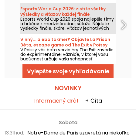
štarte. Tu sú hlavné doplnenia, ktoré
Microsoft ohlásil pre predplatiteľov služby.
Esports World Cup 2026: zistite všetky
výsledky a víťazov každej finále
Esports World Cup 2026 spája najlepšie tímy
a hráčov z medzinárodnej súťaže. Nájdete
výsledky finále, skóre, víťazov jednotlivých
turnajov a kalendár nasledujúcich zápasov.
Vinný... alebo takmer? Objavte La Prison
Bêta, escape game od The Exit v Poissy
V Poissy vás beta verzia hry The Exit zavedie
do experimentálnej väznice, v ktorej vašu
budúcnosť určuje vaša schopnosť
spolupracovať. Úloha, ktorá zmení tému
úniku a ponúka originálny dej.
Vylepšte svoje vyhľadávanie
NOVINKY
Informačný drôt
+ Číta
Sobota
13:31hod.
Notre-Dame de Paris uzavretá na niekoľko