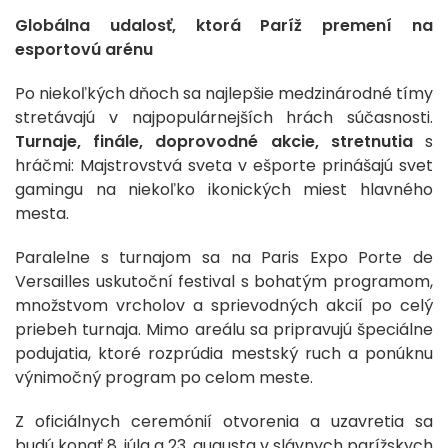
Globálna udalosť, ktorá Paríž premení na
esportovú arénu
Po niekoľkých dňoch sa najlepšie medzinárodné tímy
stretávajú v najpopulárnejších hrách súčasnosti.
Turnaje, finále, doprovodné akcie, stretnutia
s
hráčmi: Majstrovstvá sveta v ešporte prinášajú svet
gamingu na niekoľko ikonických miest hlavného
mesta.
Paralelne s turnajom sa na Paris Expo Porte de
Versailles uskutoční festival s bohatým programom,
množstvom vrcholov a sprievodných akcií po celý
priebeh turnaja. Mimo areálu sa pripravujú špeciálne
podujatia, ktoré rozprúdia mestský ruch a ponúknu
výnimočný program po celom meste.
Z oficiálnych ceremónií otvorenia a uzavretia sa
budú konať 8. júla a 23. augusta v slávnych parížskych