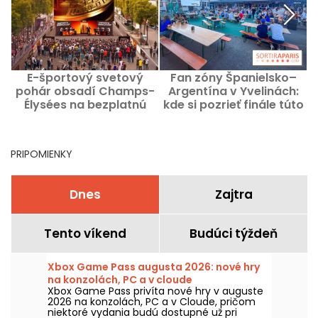
E-športový svetový
Fan zóny Španielsko–
pohár obsadí Champs-
Argentína v Yvelinách:
A
Élysées na bezplatnú
kde si pozrieť finále túto
oslavu!
nedeľu?
PRIPOMIENKY
Dnes
Zajtra
Tento víkend
Budúci týždeň
Xbox Game Pass augusta 2026: nové hry
na konzolách, PC a v cloude
Xbox Game Pass privíta nové hry v auguste
2026 na konzolách, PC a v Cloude, pričom
niektoré vydania budú dostupné už pri