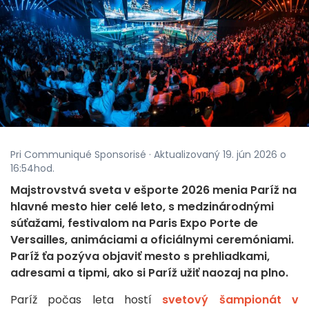
Pri Communiqué Sponsorisé · Aktualizovaný 19. jún 2026 o
16:54hod.
Majstrovstvá sveta v ešporte 2026 menia Paríž na
hlavné mesto hier celé leto, s medzinárodnými
súťažami, festivalom na Paris Expo Porte de
Versailles, animáciami a oficiálnymi ceremóniami.
Paríž ťa pozýva objaviť mesto s prehliadkami,
adresami a tipmi, ako si Paríž užiť naozaj na plno.
Paríž počas leta hostí
svetový šampionát v