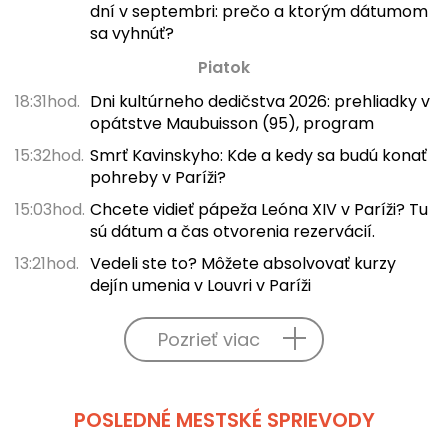
dní v septembri: prečo a ktorým dátumom
sa vyhnúť?
Piatok
18:31hod.
Dni kultúrneho dedičstva 2026: prehliadky v
opátstve Maubuisson (95), program
15:32hod.
Smrť Kavinskyho: Kde a kedy sa budú konať
pohreby v Paríži?
15:03hod.
Chcete vidieť pápeža Leóna XIV v Paríži? Tu
sú dátum a čas otvorenia rezervácií.
13:21hod.
Vedeli ste to? Môžete absolvovať kurzy
dejín umenia v Louvri v Paríži
Pozrieť viac
POSLEDNÉ MESTSKÉ SPRIEVODY