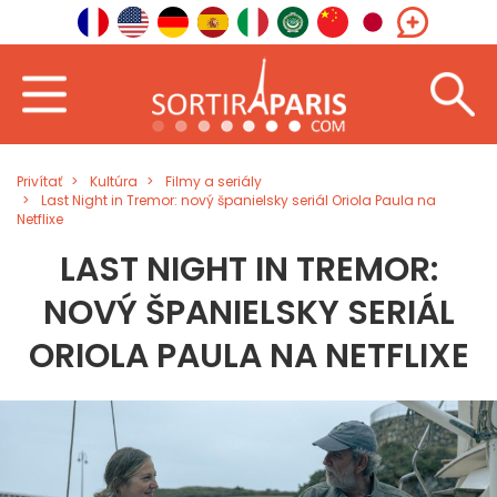
Privítať
Kultúra
Filmy a seriály
Last Night in Tremor: nový španielsky seriál Oriola Paula na
Netflixe
LAST NIGHT IN TREMOR:
NOVÝ ŠPANIELSKY SERIÁL
ORIOLA PAULA NA NETFLIXE