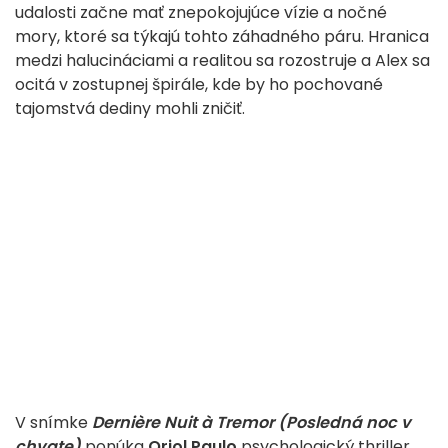
udalosti začne mať znepokojujúce vízie a nočné
mory, ktoré sa týkajú tohto záhadného páru. Hranica
medzi halucináciami a realitou sa rozostruje a Alex sa
ocitá v zostupnej špirále, kde by ho pochované
tajomstvá dediny mohli zničiť.
V snímke
Dernière Nuit à Tremor (Posledná noc v
chvate)
ponúka
Oriol Paulo
psychologický thriller,