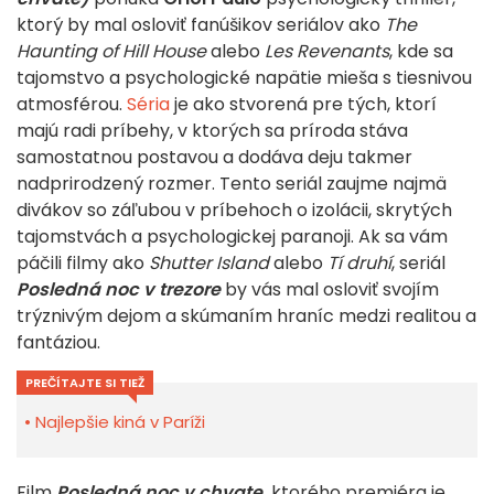
ktorý by mal osloviť fanúšikov seriálov ako
The
Haunting of Hill House
alebo
Les Revenants
, kde sa
tajomstvo a psychologické napätie mieša s tiesnivou
atmosférou.
Séria
je ako stvorená pre tých, ktorí
majú radi príbehy, v ktorých sa príroda stáva
samostatnou postavou a dodáva deju takmer
nadprirodzený rozmer. Tento seriál zaujme najmä
divákov so záľubou v príbehoch o izolácii, skrytých
tajomstvách a psychologickej paranoji. Ak sa vám
páčili filmy ako
Shutter Island
alebo
Tí druhí
, seriál
Posledná noc v trezore
by vás mal osloviť svojím
trýznivým dejom a skúmaním hraníc medzi realitou a
fantáziou.
PREČÍTAJTE SI TIEŽ
Najlepšie kiná v Paríži
Film
Posledná noc v chvate,
ktorého premiéra je