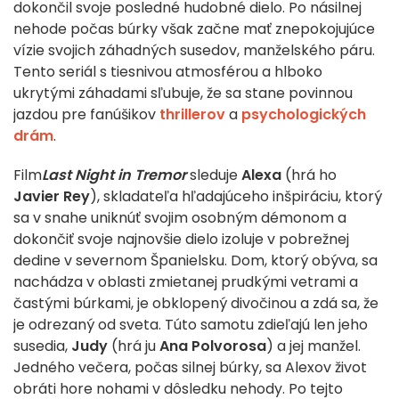
dokončil svoje posledné hudobné dielo. Po násilnej
nehode počas búrky však začne mať znepokojujúce
vízie svojich záhadných susedov, manželského páru.
Tento seriál s tiesnivou atmosférou a hlboko
ukrytými záhadami sľubuje, že sa stane povinnou
jazdou pre fanúšikov
thrillerov
a
psychologických
drám
.
Film
Last Night in Tremor
sleduje
Alexa
(hrá ho
Javier Rey
), skladateľa hľadajúceho inšpiráciu, ktorý
sa v snahe uniknúť svojim osobným démonom a
dokončiť svoje najnovšie dielo izoluje v pobrežnej
dedine v severnom Španielsku. Dom, ktorý obýva, sa
nachádza v oblasti zmietanej prudkými vetrami a
častými búrkami, je obklopený divočinou a zdá sa, že
je odrezaný od sveta. Túto samotu zdieľajú len jeho
susedia,
Judy
(hrá ju
Ana Polvorosa
) a jej manžel.
Jedného večera, počas silnej búrky, sa Alexov život
obráti hore nohami v dôsledku nehody. Po tejto