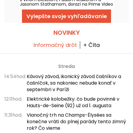
Jasonom Stathamom, dorazí na Prime Video
1. augusta 2026 spolu s viacerými dielmi
ságy.
Vylepšte svoje vyhľadávanie
NOVINKY
Informačný drôt
+ Číta
Streda
14:54hod.
Kávový závod, ikonický závod čašníkov a
čašníčok, sa nakoniec nebude konať v
septembri v Paríži
12:11hod.
Elektrické kolobežky: čo bude povinné v
Hauts-de-Seine (92) už od 1. augusta
11:31hod.
Vianočný trh na Champs-Élysées sa
konečne vráti do plnej parády tento zimný
rok? Čo vieme