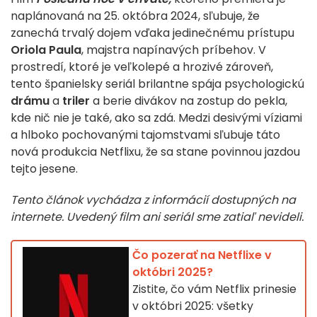
naplánovaná na 25. októbra 2024, sľubuje, že
zanechá trvalý dojem vďaka jedinečnému prístupu
Oriola Paula
, majstra napínavých príbehov. V
prostredí, ktoré je veľkolepé a hrozivé zároveň,
tento španielsky seriál brilantne spája psychologickú
drámu
a
triler
a berie divákov na zostup do pekla,
kde nič nie je také, ako sa zdá. Medzi desivými víziami
a hlboko pochovanými tajomstvami sľubuje táto
nová produkcia Netflixu, že sa stane povinnou jazdou
tejto jesene.
Tento článok vychádza z informácií dostupných na
internete. Uvedený film ani seriál sme zatiaľ nevideli.
Čo pozerať na Netflixe v
októbri 2025?
Zistite, čo vám Netflix prinesie
v októbri 2025: všetky