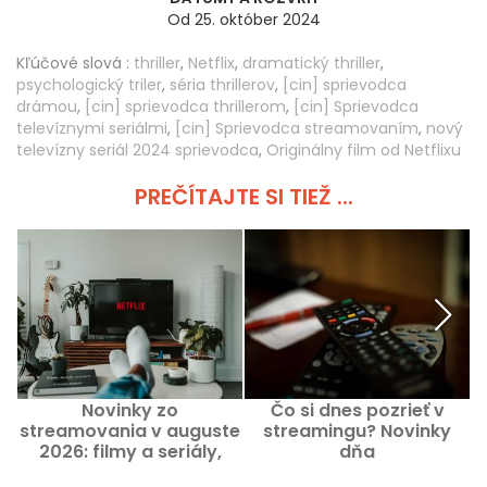
Od 25. október 2024
Kľúčové slová :
thriller
,
Netflix
,
dramatický thriller
,
psychologický triler
,
séria thrillerov
,
[cin] sprievodca
drámou
,
[cin] sprievodca thrillerom
,
[cin] Sprievodca
televíznymi seriálmi
,
[cin] Sprievodca streamovaním
,
nový
televízny seriál 2024 sprievodca
,
Originálny film od Netflixu
PREČÍTAJTE SI TIEŽ ...
Novinky zo
Čo si dnes pozrieť v
Č
streamovania v auguste
streamingu? Novinky
2026: filmy a seriály,
dňa
ktoré treba vidieť na