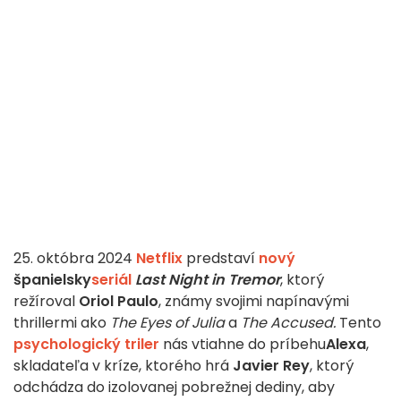
25. októbra 2024
Netflix
predstaví
nový
španielsky
seriál
Last Night in Tremor
, ktorý
režíroval
Oriol Paulo
, známy svojimi napínavými
thrillermi ako
The Eyes of Julia
a
The Accused.
Tento
psychologický triler
nás vtiahne do príbehu
Alexa
,
skladateľa v kríze, ktorého hrá
Javier Rey
, ktorý
odchádza do izolovanej pobrežnej dediny, aby