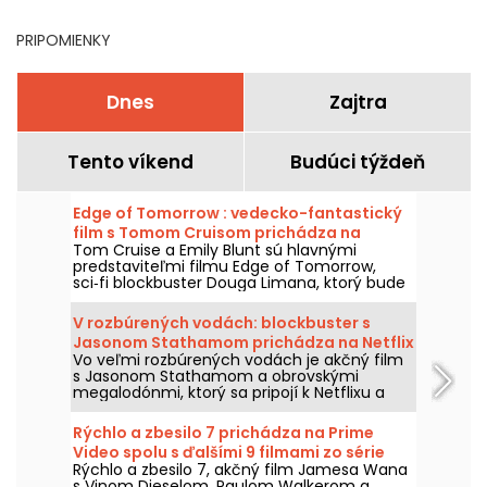
Netflixe, Disney+ a Prime
Video
PRIPOMIENKY
Dnes
Zajtra
Tento víkend
Budúci týždeň
Edge of Tomorrow : vedecko-fantastický
film s Tomom Cruisom prichádza na
Tom Cruise a Emily Blunt sú hlavnými
Netflixe
predstaviteľmi filmu Edge of Tomorrow,
sci‑fi blockbuster Douga Limana, ktorý bude
dostupný na Netflixe už od 6. augusta 2026.
V rozbúrených vodách: blockbuster s
Jasonom Stathamom prichádza na Netflix
Vo veľmi rozbúrených vodách je akčný film
a HBO Max
s Jasonom Stathamom a obrovskými
megalodónmi, ktorý sa pripojí k Netflixu a
HBO Max dňa 2. augusta 2026.
Rýchlo a zbesilo 7 prichádza na Prime
Video spolu s ďalšími 9 filmami zo série
Rýchlo a zbesilo 7, akčný film Jamesa Wana
s Vinom Dieselom, Paulom Walkerom a