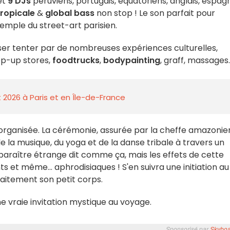
et
9 DJs
péruviens, portugais, équatoriens, anglais, espagn
tropicale
&
global bass
non stop ! Le son parfait pour
temple du street-art parisien.
sser tenter par de nombreuses expériences culturelles,
op-up stores,
foodtrucks
,
bodypainting
, graff, massages.
 2026 à Paris et en Île-de-France
organisée. La cérémonie, assurée par la cheffe amazoni
e la musique, du yoga et de la danse tribale à travers un
araître étrange dit comme ça, mais les effets de cette
 et même... aphrodisiaques ! S'en suivra une initiation au
aitement son petit corps.
e vraie invitation mystique au voyage.