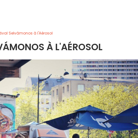
tival Selvámonos à l'Aérosol
LVÁMONOS À L'AÉROSOL