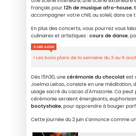
Une scène intérieure, une scène extérieure 
français pour
12h de musique afro-house
,
accompagner votre chill, au soleil, dans ce 
En plus des concerts, vous pourrez vous lai
culinaires et artistiques :
cours de danse
, p
À LIRE AUSSI
Les bons plans de la semaine du 3 au 9 août
Dès 15h30, une
cérémonie du chocolat
est 
Joelma Leitao, consiste en une méditation, d
usage sacré du cacao d'Amazonie. Ca peut p
cérémonie seraient énergisants, euphorisants
bootyshake
, pour apprendre à bouger parf
Cette journée du 2 juin s'annonce comme un