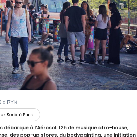
8 à 17h14
ez Sortir à Paris.
ànos débarque à l'Aérosol. 12h de musique afro-house,
se, des pop-up stores, du bodypainting, une initiation