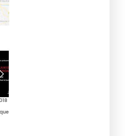
018
Detroit Love avec Carl
Craig, Moodymann,
que
Octave One, Omar S au
ara
Dock Pullman