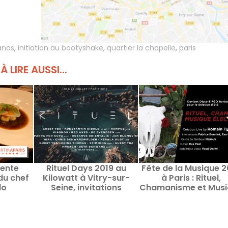
vànos
,
initiation au bootyshake
,
quartier la chapelle
,
paris
À LIRE AUSSI...
lente
Rituel Days 2019 au
Fête de la Musique 2
du chef
Kilowatt à Vitry-sur-
à Paris : Rituel,
lo
Seine, invitations
Chamanisme et Musi
électro au FGO Barb