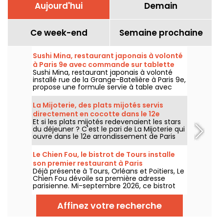
Aujourd'hui
Demain
Ce week-end
Semaine prochaine
Sushi Mina, restaurant japonais à volonté
à Paris 9e avec commande sur tablette
Sushi Mina, restaurant japonais à volonté
installé rue de la Grange-Batelière à Paris 9e,
propose une formule servie à table avec
commande sur tablette. Sushis, makis,
gyozas, brochettes et plats préparés à la
La Mijoterie, des plats mijotés servis
demande sont proposés midi et soir, du
directement en cocotte dans le 12e
mardi au dimanche.
Et si les plats mijotés redevenaient les stars
arrondissement
du déjeuner ? C'est le pari de La Mijoterie qui
ouvre dans le 12e arrondissement de Paris
avec une cuisine de longue cuisson
imaginée par le chef Augustin Garnier et
Le Chien Fou, le bistrot de Tours installe
servie directement dans des cocottes.
son premier restaurant à Paris
Déjà présente à Tours, Orléans et Poitiers, Le
Chien Fou dévoile sa première adresse
parisienne. Mi-septembre 2026, ce bistrot
connu pour sa cuisine maison, ses plats à
partager et sa cave à vins ouvrira ses portes
Affinez votre recherche
rue Feydeau, dans le 2e arrondissement de
Paris.