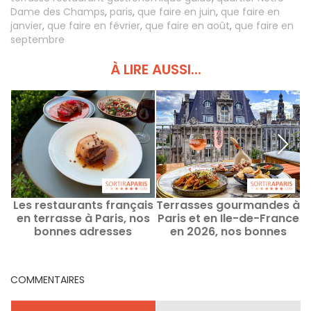
Dame des Champs
,
paris
,
que faire en juin
,
que faire en
janvier
,
que faire en février
,
que faire en août
,
que faire en
septembre
À LIRE AUSSI...
Les restaurants français
Terrasses gourmandes à
L
en terrasse à Paris, nos
Paris et en Ile-de-France
bonnes adresses
en 2026, nos bonnes
adresses savoureuses
COMMENTAIRES