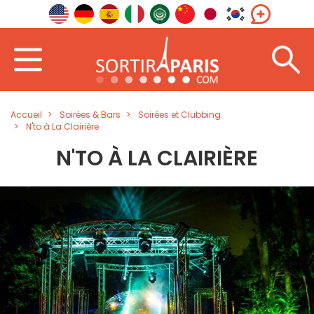
Accueil
Soirées & Bars
Soirées et Clubbing
N'to à La Clairière
N'TO À LA CLAIRIÈRE