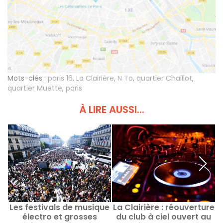
Mots-clés :
paris 16
,
La Clairière
,
N To
,
quartier Chaillot
,
quartier Muette
,
paris
À LIRE AUSSI...
Les festivals de musique
La Clairière : réouverture
électro et grosses
du club à ciel ouvert au