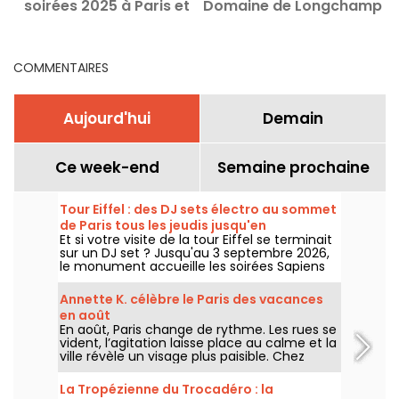
soirées 2025 à Paris et
Domaine de Longchamp
en Île-de-France
à Paris, le line-up dévoilé
COMMENTAIRES
Aujourd'hui
Demain
Ce week-end
Semaine prochaine
Tour Eiffel : des DJ sets électro au sommet
de Paris tous les jeudis jusqu'en
Et si votre visite de la tour Eiffel se terminait
septembre
sur un DJ set ? Jusqu'au 3 septembre 2026,
le monument accueille les soirées Sapiens
Tower avec Agoria et plusieurs artistes de la
scène électro, chaque jeudi au premier
Annette K. célèbre le Paris des vacances
étage.
en août
En août, Paris change de rythme. Les rues se
vident, l’agitation laisse place au calme et la
ville révèle un visage plus paisible. Chez
Annette K., on profite de cette parenthèse
unique pour prolonger l’esprit des vacances,
La Tropézienne du Trocadéro : la
les pieds presque dans l’eau, avant le retour