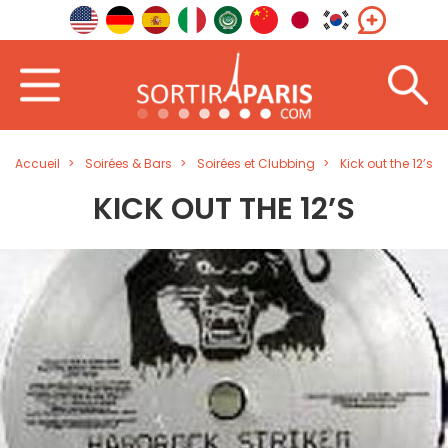
Accueil
Soirées & Bars
Soirées et Clubbing
Kick out the 12’s
KICK OUT THE 12’S