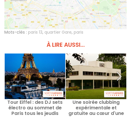
Mots-clés :
paris 13
,
quartier Gare
,
paris
À LIRE AUSSI...
Tour Eiffel : des DJ sets
Une soirée clubbing
électro au sommet de
expérimentale et
Paris tous les jeudis
gratuite au cœur d'une
jusqu'en septembre
villa signée Le Corbusier
en région parisienne