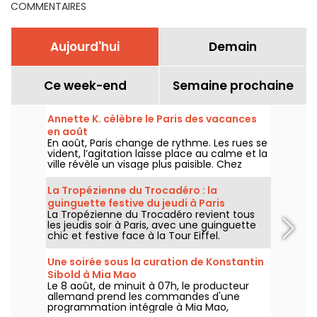
COMMENTAIRES
Aujourd'hui
Demain
Ce week-end
Semaine prochaine
Annette K. célèbre le Paris des vacances
en août
En août, Paris change de rythme. Les rues se
vident, l’agitation laisse place au calme et la
ville révèle un visage plus paisible. Chez
Annette K., on profite de cette parenthèse
unique pour prolonger l’esprit des vacances,
La Tropézienne du Trocadéro : la
les pieds presque dans l’eau, avant le retour
guinguette festive du jeudi à Paris
à la rentrée.
La Tropézienne du Trocadéro revient tous
les jeudis soir à Paris, avec une guinguette
chic et festive face à la Tour Eiffel.
Une soirée sous la curation de Konstantin
Sibold à Mia Mao
Le 8 août, de minuit à 07h, le producteur
allemand prend les commandes d'une
programmation intégrale à Mia Mao,