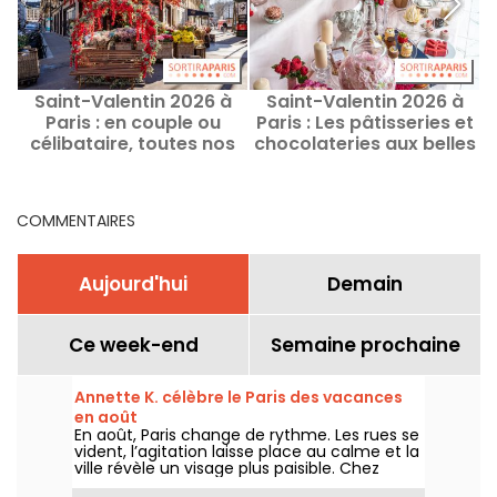
Saint-Valentin 2026 à
Saint-Valentin 2026 à
Paris : en couple ou
Paris : Les pâtisseries et
célibataire, toutes nos
chocolateries aux belles
idées de sorties et bons
créations éphémères
plans
COMMENTAIRES
Aujourd'hui
Demain
Ce week-end
Semaine prochaine
Annette K. célèbre le Paris des vacances
en août
En août, Paris change de rythme. Les rues se
vident, l’agitation laisse place au calme et la
ville révèle un visage plus paisible. Chez
Annette K., on profite de cette parenthèse