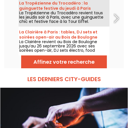
unique pour prolonger l’esprit des vacances,
La Tropézienne du Trocadéro : la
les pieds presque dans l’eau, avant le retour
guinguette festive du jeudi à Paris
à la rentrée.
La Tropézienne du Trocadéro revient tous
les jeudis soir à Paris, avec une guinguette
chic et festive face à la Tour Eiffel.
La Clairière à Paris : tables, DJ sets et
soirées open-air au Bois de Boulogne
La Clairière revient au Bois de Boulogne
jusqu’au 26 septembre 2026 avec ses
soirées open-air, DJ sets électro, food
trucks, zone chill et tables à réserver. Installé
au Domaine de Longchamp, ce club en plein
Affinez votre recherche
air parisien accueille le public les vendredis
et samedis soir, avec plusieurs temps forts
tout l’été.
LES DERNIERS CITY-GUIDES