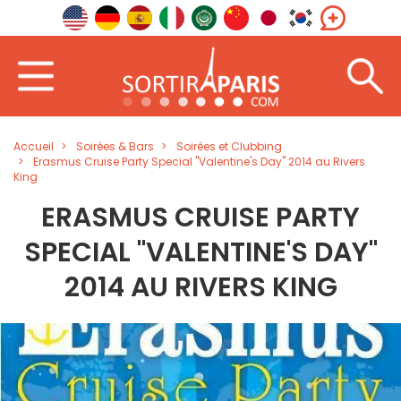
Accueil
Soirées & Bars
Soirées et Clubbing
Erasmus Cruise Party Special "Valentine's Day" 2014 au Rivers
King
ERASMUS CRUISE PARTY
SPECIAL "VALENTINE'S DAY"
2014 AU RIVERS KING