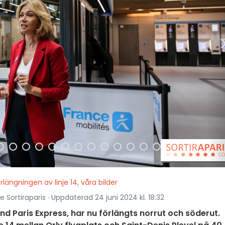
rlängningen av linje 14, våra bilder
 Sortiraparis · Uppdaterad 24 juni 2024 kl. 18:32
nd Paris Express, har nu förlängts norrut och söderut.