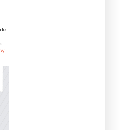
ade
n
cy
.