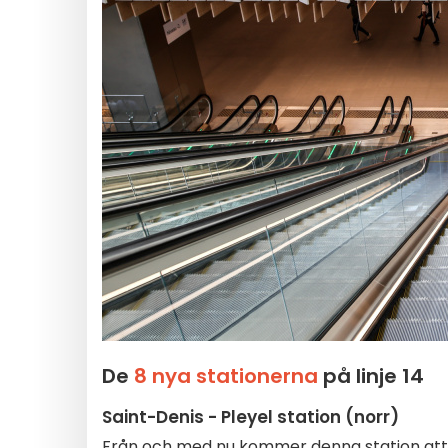
De
8 nya stationerna
på linje 14
Saint-Denis - Pleyel station
(norr)
Från och med nu kommer denna station att l