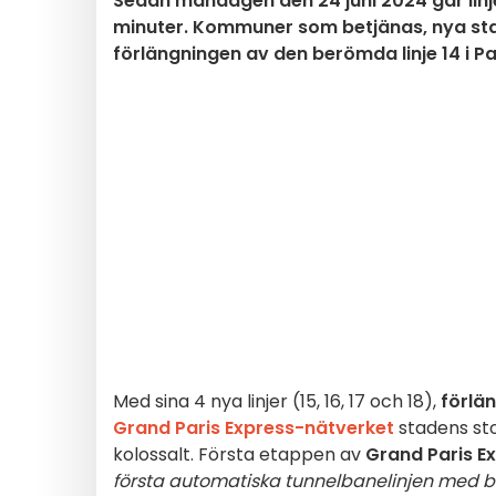
Sedan måndagen den 24 juni 2024 går linje
minuter. Kommuner som betjänas, nya stati
förlängningen av den berömda linje 14 i P
Med sina 4 nya linjer (15, 16, 17 och 18),
förlän
Grand Paris Express-nätverket
stadens st
kolossalt. Första etappen av
Grand Paris E
första automatiska tunnelbanelinjen med bre