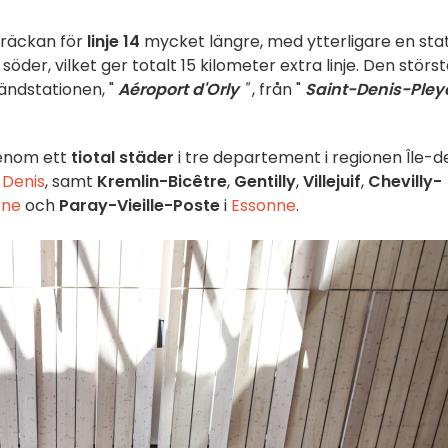
räckan för
linje 14
mycket längre, med ytterligare en sta
 söder, vilket ger totalt 15 kilometer extra linje. Den störs
ändstationen, "
Aéroport d'Orly
"
, från "
Saint-Denis-Pley
enom ett
tiotal städer
i tre departement i regionen Île-d
-Denis
, samt
Kremlin-Bicêtre
,
Gentilly
,
Villejuif
,
Chevilly-
rne
och
Paray-Vieille-Poste
i
Essonne
.