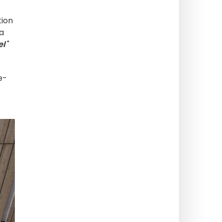
tion
ta
el
"
e-