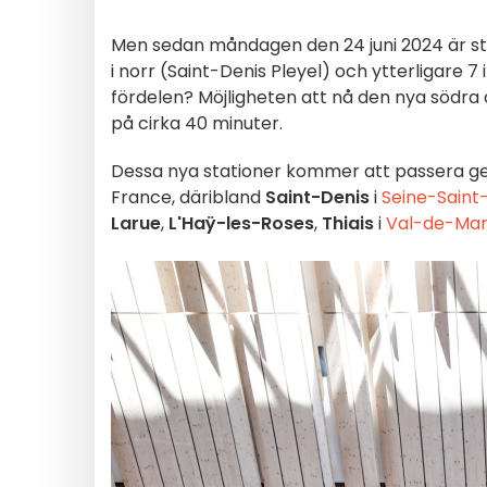
Men sedan måndagen den 24 juni 2024 är st
i norr (Saint-Denis Pleyel) och ytterligare 7 i
fördelen? Möjligheten att nå den nya södra 
på cirka 40 minuter.
Dessa nya stationer kommer att passera g
France, däribland
Saint-Denis
i
Seine-Saint
Larue
,
L'Haÿ-les-Roses
,
Thiais
i
Val-de-Ma