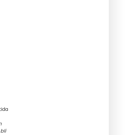
tida
n
bli