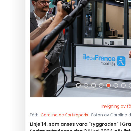
<
Invigning av fö
Förbi
Caroline de Sortiraparis
· Foton av Caroline de
Linje 14, som anses vara "ryggraden" i Gra