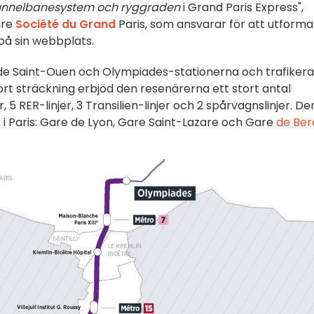
s tunnelbanesystem och ryggraden
i Grand Paris Express",
gare
Société du Grand
Paris, som ansvarar för att utforma
 på sin webbplats.
de Saint-Ouen och Olympiades-stationerna och trafiker
 kort sträckning erbjöd den resenärerna ett stort antal
 5 RER-linjer, 3 Transilien-linjer och 2 spårvagnslinjer. De
r i Paris: Gare de Lyon, Gare Saint-Lazare och Gare
de Ber