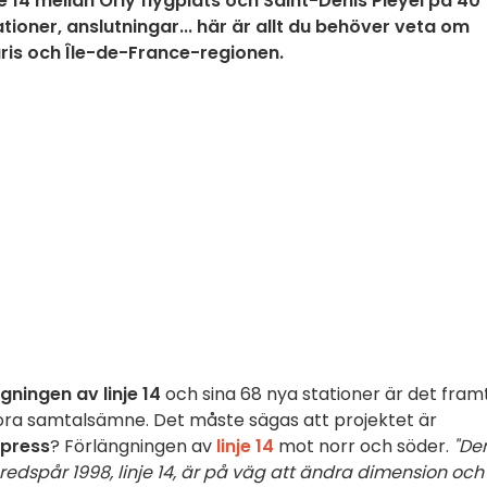
 14 mellan Orly flygplats och Saint-Denis Pleyel på 40
oner, anslutningar... här är allt du behöver veta om
aris och Île-de-France-regionen.
gningen av linje 14
och sina 68 nya stationer är det fram
ora samtalsämne. Det måste sägas att projektet är
xpress
? Förlängningen av
linje 14
mot norr och söder.
"De
dspår 1998, linje 14, är på väg att ändra dimension och 