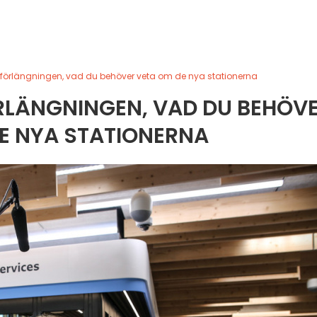
gs förlängningen, vad du behöver veta om de nya stationerna
FÖRLÄNGNINGEN, VAD DU BEHÖV
E NYA STATIONERNA