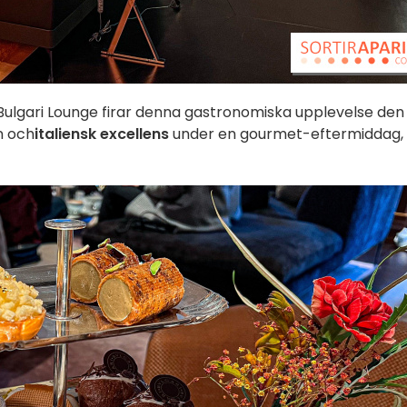
i Bulgari Lounge firar denna gastronomiska upplevelse den
on och
italiensk excellens
under en gourmet-eftermiddag,