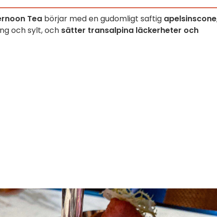
ernoon Tea
börjar med en gudomligt saftig
apelsinscone
g och sylt, och
sätter
transalpina läckerheter och