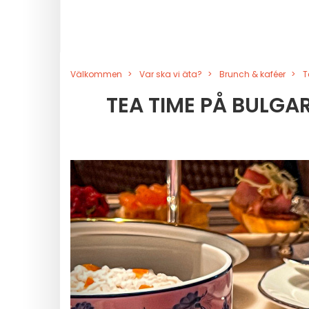
Välkommen
Var ska vi äta?
Brunch & kaféer
T
TEA TIME PÅ BULGAR