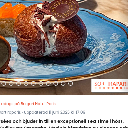
 tedags på Bulgari Hotel Paris
rtiraparis · Uppdaterad 11 juni 2025 kl. 17:09
ées och bjuder in till en exceptionell Tea Time i höst,