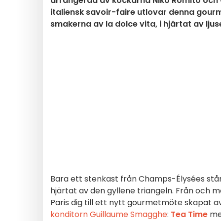
arrangerad av kockarna Niko Romito och 
italiensk savoir-faire utlovar denna gourm
smakerna av la dolce vita, i hjärtat av ljus
Bara ett stenkast från Champs-Élysées stå
hjärtat av den gyllene triangeln. Från och me
Paris dig till ett nytt gourmetmöte skapat 
konditorn Guillaume Smagghe
:
Tea Time
med