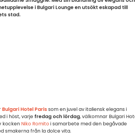
Guillaume Smagghe. Med sin blandning av elegans och
etupplevelse i Bulgari Lounge en utsökt eskapad till
ets stad.
r
Bulgari Hotel Paris
som en juvel av italiensk elegans i
d i höst, varje
fredag och lördag
, välkomnar Bulgari Hot
av kocken
Niko Romito
i samarbete med den begåvade
 smakerna från la dolce vita.