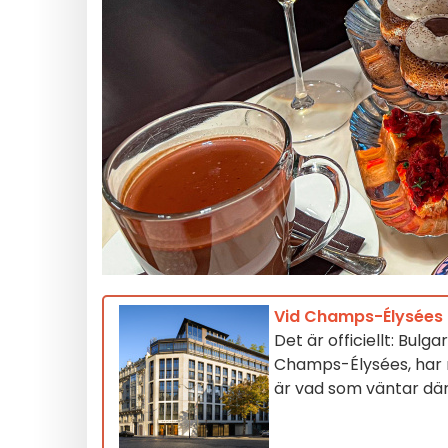
Vid Champs-Élysées är
Det är officiellt: Bul
Champs-Élysées, har nu
är vad som väntar dä