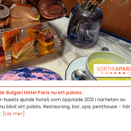
 Bulgari Hôtel Paris nu ett palats.
gari-husets sjunde hotell, som öppnade 2021 i närheten av
 blivit ett palats. Restaurang, bar, spa, penthouse – här
r.
[Läs mer]