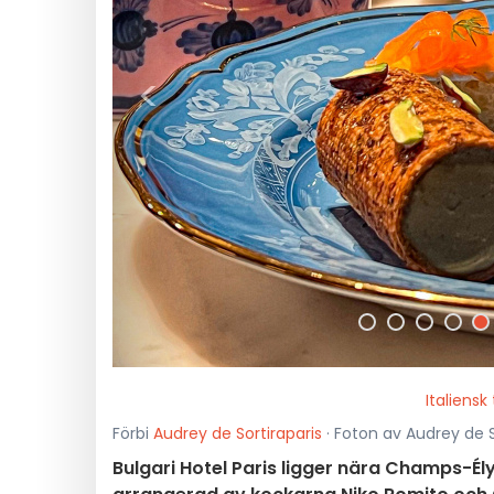
<
Italiensk
Förbi
Audrey de Sortiraparis
· Foton av Audrey de So
Bulgari Hotel Paris ligger nära Champs-Élys