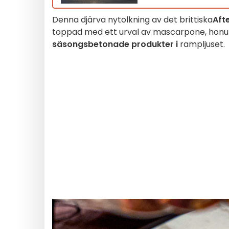
Denna djärva nytolkning av det brittiska
Aft
toppad med ett urval av mascarpone, honun
säsongsbetonade produkter i
rampljuset.