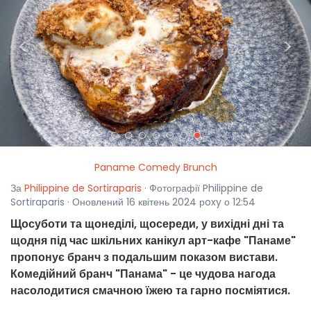
<
>
Paname Comedy Brunch
За
Philippine de Sortiraparis
· Фотографії Philippine de
Sortiraparis · Оновлений 16 квітень 2024 рoxy о 12:54
Щосуботи та щонеділі, щосереди, у вихідні дні та
щодня під час шкільних канікул арт-кафе "Панаме"
пропонує бранч з подальшим показом вистави.
Комедійний бранч "Панама" - це чудова нагода
насолодитися смачною їжею та гарно посміятися.