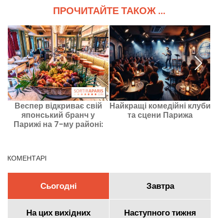
ПРОЧИТАЙТЕ ТАКОЖ ...
Веспер відкриває свій
Найкращі комедійні клуби
японський бранч у
та сцени Парижа
Парижі на 7-му районі:
безмежні суші всього за
кілька кроків від
Ейфелевої вежі
КОМЕНТАРІ
Сьогодні
Завтра
На цих вихідних
Наступного тижня