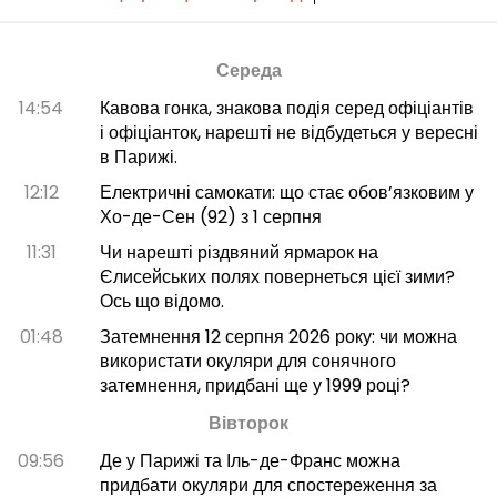
Середа
14:54
Кавова гонка, знакова подія серед офіціантів
і офіціанток, нарешті не відбудеться у вересні
в Парижі.
12:12
Електричні самокати: що стає обов’язковим у
Хо-де-Сен (92) з 1 серпня
11:31
Чи нарешті різдвяний ярмарок на
Єлисейських полях повернеться цієї зими?
Ось що відомо.
01:48
Затемнення 12 серпня 2026 року: чи можна
використати окуляри для сонячного
затемнення, придбані ще у 1999 році?
Вівторок
09:56
Де у Парижі та Іль-де-Франс можна
придбати окуляри для спостереження за