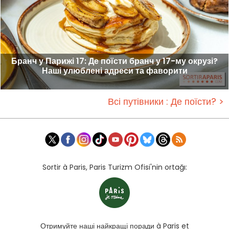
Бранч у Парижі 17: Де поїсти бранч у 17-му окрузі?
Наші улюблені адреси та фаворити
Всі путівники : Де поїсти? >
Sortir à Paris, Paris Turizm Ofisi'nin ortağı:
Отримуйте наші найкращі поради à Paris et