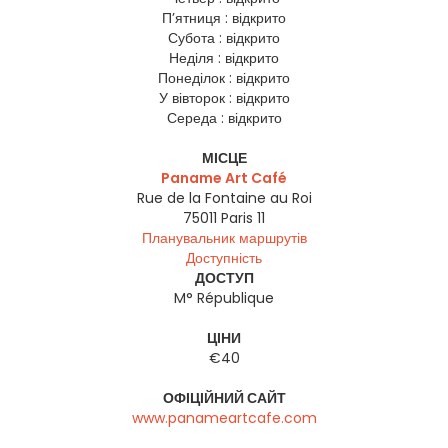
П’ятниця :
відкрито
Субота :
відкрито
Неділя :
відкрито
Понеділок :
відкрито
У вівторок :
відкрито
Середа :
відкрито
МІСЦЕ
Paname Art Café
Rue de la Fontaine au Roi
75011
Paris 11
Планувальник маршрутів
Доступність
ДОСТУП
M° République
ЦІНИ
€40
ОФІЦІЙНИЙ САЙТ
www.panameartcafe.com