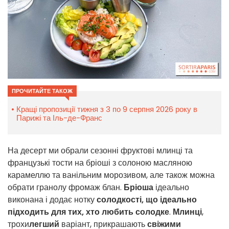
ПРОЧИТАЙТЕ ТАКОЖ
Кращі пропозиції тижня з 3 по 9 серпня 2026 року в
Парижі та Іль-де-Франс
На десерт ми обрали сезонні фруктові млинці та
французькі тости на бріоші з солоною масляною
карамеллю та ванільним морозивом, але також можна
обрати гранолу фромаж блан.
Бріоша
ідеально
виконана і додає нотку
солодкості, що ідеально
підходить для тих, хто любить солодке
.
Млинці
,
трохи
легший
варіант, прикрашають
свіжими