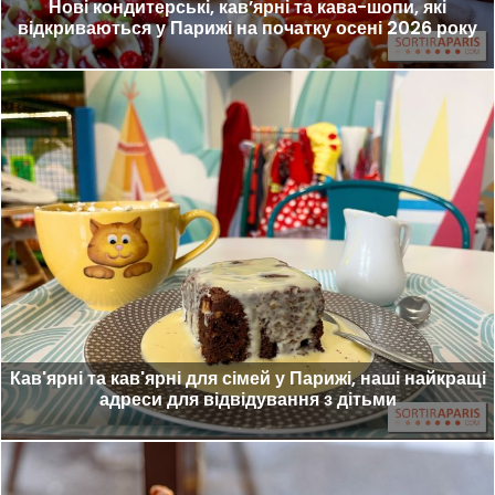
Нові кондитерські, кав’ярні та кава-шопи, які
відкриваються у Парижі на початку осені 2026 року
Кав'ярні та кав'ярні для сімей у Парижі, наші найкращі
адреси для відвідування з дітьми