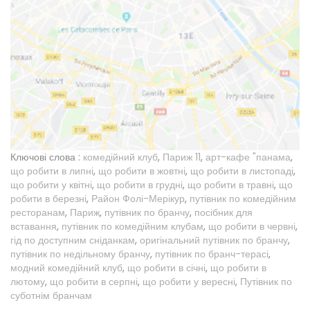
Ключові слова :
комедійний клуб
,
Париж 11
,
арт-кафе "панама
,
що робити в липні
,
що робити в жовтні
,
що робити в листопаді
,
що робити у квітні
,
що робити в грудні
,
що робити в травні
,
що
робити в березні
,
Район Фолі-Мерікур
,
путівник по комедійним
ресторанам
,
Париж
,
путівник по бранчу
,
посібник для
вставання
,
путівник по комедійним клубам
,
що робити в червні
,
гід по доступним сніданкам
,
оригінальний путівник по бранчу
,
путівник по недільному бранчу
,
путівник по бранч-терасі
,
модний комедійний клуб
,
що робити в січні
,
що робити в
лютому
,
що робити в серпні
,
що робити у вересні
,
Путівник по
суботнім бранчам