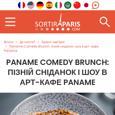
Вітати
Де поїсти?
Бранч і кав’ярні
Paname Comedy Brunch: пізній сніданок і шоу в арт-кафе
Paname
PANAME COMEDY BRUNCH:
ПІЗНІЙ СНІДАНОК І ШОУ В
АРТ-КАФЕ PANAME