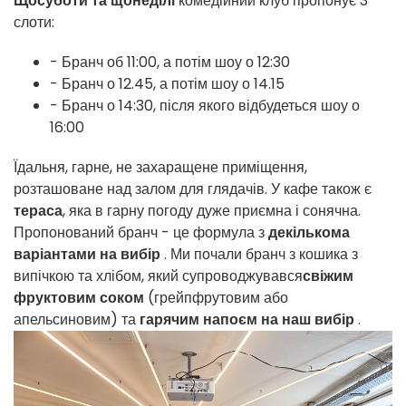
Щосуботи та щонеділі
комедійний клуб пропонує 3
слоти:
- Бранч об 11:00, а потім шоу о 12:30
- Бранч о 12.45, а потім шоу о 14.15
- Бранч о 14:30, після якого відбудеться шоу о
16:00
Їдальня, гарне, не захаращене приміщення,
розташоване над залом для глядачів. У кафе також є
тераса
, яка в гарну погоду дуже приємна і сонячна.
Пропонований бранч - це формула з
декількома
варіантами на вибір
. Ми почали бранч з кошика з
випічкою та хлібом, який супроводжувався
свіжим
фруктовим соком
(грейпфрутовим або
апельсиновим) та
гарячим напоєм на наш вибір
.