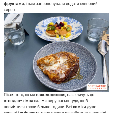
фруктами
, і нам запропонували додати кленовий
сироп.
Після того, як ми
насолодилися
, нас кличуть до
стендап-кімнати
, і ми вирушаємо туди, щоб
посміятися трохи більше години. Всі
коміки
дуже
хороші і
змінюють
один одного щосуботи та щонеділі,