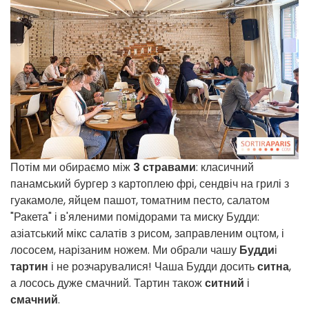
Потім ми обираємо між
3 стравами
: класичний
панамський бургер з картоплею фрі, сендвіч на грилі з
гуакамоле, яйцем пашот, томатним песто, салатом
"Ракета" і в'яленими помідорами та миску Будди:
азіатський мікс салатів з рисом, заправленим оцтом, і
лососем, нарізаним ножем. Ми обрали чашу
Будди
і
тартин
і не розчарувалися! Чаша Будди досить
ситна
,
а лосось дуже смачний. Тартин також
ситний
і
смачний
.