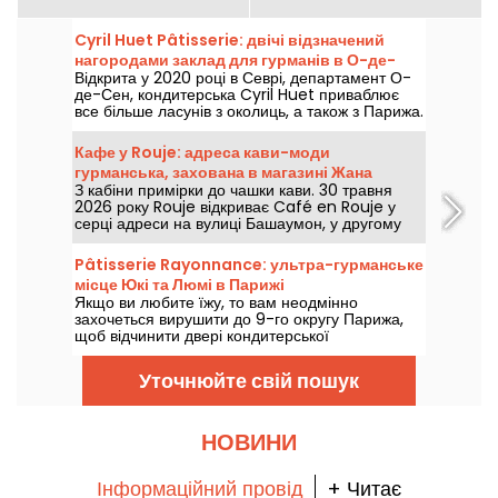
Cyril Huet Pâtisserie: двічі відзначений
нагородами заклад для гурманів в О-де-
Відкрита у 2020 році в Севрі, департамент О-
Сен
де-Сен, кондитерська Cyril Huet приваблює
все більше ласунів з околиць, а також з Парижа.
Варто зазначити, що цей гастрономічний
заклад отримав дві нагороди лише за три
Кафе у Rouje: адреса кави-моди
місяці!
гурманська, захована в магазині Жана
З кабіни примірки до чашки кави. 30 травня
Дамаса у Парижі
2026 року Rouje відкриває Café en Rouje у
серці адреси на вулиці Башаумон, у другому
окрузі Парижа. Від примірочних до прилавку,
від помади до глибокого чорного, Жан Дамас
Pâtisserie Rayonnance: ультра-гурманське
підписує нову зустріч, де мода смакують так
місце Юкі та Люмі в Парижі
само, як її носять.
Якщо ви любите їжу, то вам неодмінно
захочеться вирушити до 9-го округу Парижа,
щоб відчинити двері кондитерської
Rayonnance, найпершої паризької адреси від
Юкі Хаято та Лумі Хачія.
Уточнюйте свій пошук
НОВИНИ
Інформаційний провід
+ Читає