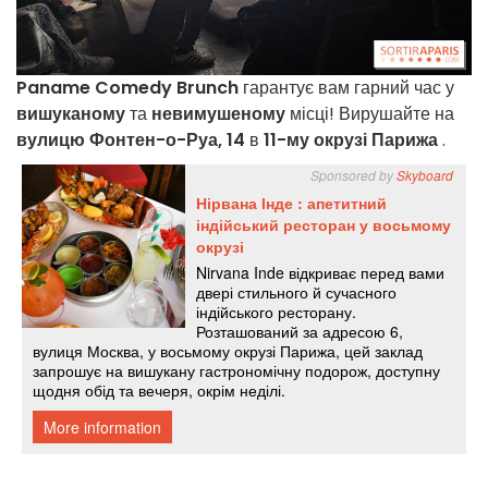
Paname Comedy Brunch
гарантує вам гарний час у
вишуканому
та
невимушеному
місці! Вирушайте на
вулицю Фонтен-о-Руа, 14
в
11-му окрузі Парижа
.