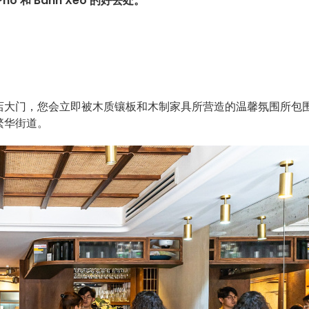
和 Banh Xéo 的好去处。
店大门，您会立即被木质镶板和木制家具所营造的温馨氛围所包
繁华街道。