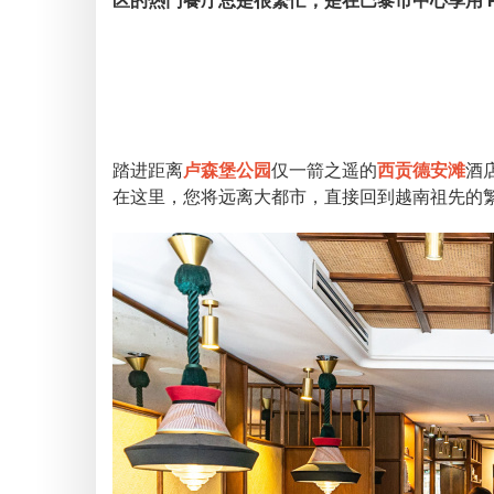
区的热门餐厅总是很繁忙，是在巴黎市中心享用 Pho 
踏进距离
卢森堡公园
仅一箭之遥的
西贡德安滩
酒
在这里，您将远离大都市，直接回到越南祖先的