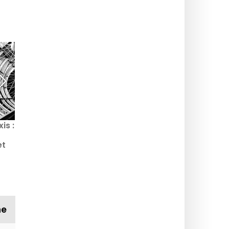
is :
Fermeture de la Gaité
Des navettes fluviales
Lyrique jusqu'à nouvel
Essonne-Paris pour se
et
ordre, la direction et les
déplacer prochainement
ulle
équipes quittent les lieux
?
i
ne