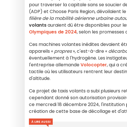
pour traverser la capitale sans se soucier d
(ADP) et Choose Paris Region, dévoilaient l
filière de la mobilité aérienne urbaine auto
volants
auraient dû être disponibles pour les
Olympiques de 2024
, selon les promesses 
Ces machines volantes inédites devaient être
appareils «
propres
», c'est-à-dire «
décarb
éventuellement à l'hydrogène. Les instigateu
l'entreprise allemande
Volocopter
, qui a c
tactile où les utilisateurs rentrent leur des
d'altitude.
Ce projet de taxis volants a subi plusieurs ret
cependant donné son autorisation provisoire 
ce mercredi 18 décembre 2024, l'institution p
création de cette base de décollage et d'at
À LIRE AUSSI