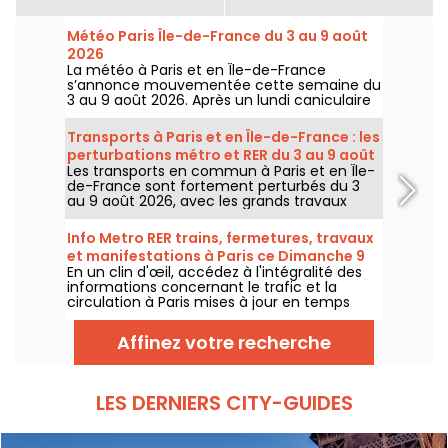
Météo Paris Île-de-France du 3 au 9 août
2026
La météo à Paris et en Île-de-France
s’annonce mouvementée cette semaine du
3 au 9 août 2026. Après un lundi caniculaire
marqué par un risque d’orages, les
températures vont progressivement baisser
Transports à Paris et en Île-de-France : les
avant le retour d’un temps plus chaud et
perturbations métro et RER du 3 au 9 août
ensoleillé pour le week-end.
Les transports en commun à Paris et en Île-
2026
de-France sont fortement perturbés du 3
au 9 août 2026, avec les grands travaux
d'été qui impactent très durement
certaines lignes, selon la RATP et SNCF.
Info Metro RER trains, fermetures, travaux
et manifestations à Paris ce Dimanche 9
En un clin d'œil, accédez à l'intégralité des
août 2026
informations concernant le trafic et la
circulation à Paris mises à jour en temps
réel. Metro RER et Transilien de la RATP,
travaux, circulation, grands évènements et
Affinez votre recherche
manifestations, on vous donne toutes les
informations pratiques à connaître avant de
sortir à Paris ce Dimanche 9 août 2026.
LES DERNIERS CITY-GUIDES