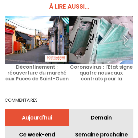
À LIRE AUSSI...
Déconfinement :
Coronavirus : l'Etat signe
D
réouverture du marché
quatre nouveaux
aux Puces de Saint-Ouen
contrats pour la
r
à partir du 16 mai
fabrication de masques
COMMENTAIRES
Aujourd'hui
Demain
Ce week-end
Semaine prochaine