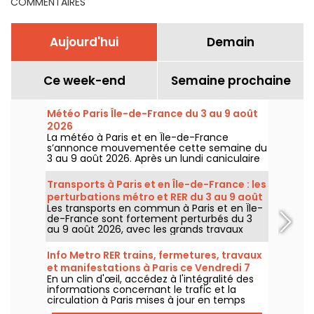
COMMENTAIRES
Aujourd'hui
Demain
Ce week-end
Semaine prochaine
Météo Paris Île-de-France du 3 au 9 août
2026
La météo à Paris et en Île-de-France
s’annonce mouvementée cette semaine du
3 au 9 août 2026. Après un lundi caniculaire
marqué par un risque d’orages, les
températures vont progressivement baisser
Transports à Paris et en Île-de-France : les
avant le retour d’un temps plus chaud et
perturbations métro et RER du 3 au 9 août
ensoleillé pour le week-end.
Les transports en commun à Paris et en Île-
2026
de-France sont fortement perturbés du 3
au 9 août 2026, avec les grands travaux
d'été qui impactent très durement
certaines lignes, selon la RATP et SNCF.
Info Metro RER trains, fermetures, travaux
et manifestations à Paris ce Vendredi 7
En un clin d'œil, accédez à l'intégralité des
août 2026
informations concernant le trafic et la
circulation à Paris mises à jour en temps
réel. Metro RER et Transilien de la RATP,