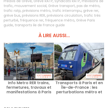
Préavis de Grève
,
Grève RATP
,
Syndicats RATP
,
Prévisions de
trafic
,
mouvement social
,
Grève transport
,
pas de métro
,
trafic ratp
,
prévisions métro
,
trafic interrompu
,
grève rer
,
grève bus
,
prévisions RER
,
prévisions circulation
,
trafic très
perturbé
,
fréquence rer
,
fréquence métro
,
Grève Paris
guide
,
transports ile de France guide
À LIRE AUSSI...
Info Metro RER trains,
Transports à Paris et en
C
fermetures, travaux et
Île-de-France : les
d
manifestations à Paris
perturbations métro et
d
ce Vendredi 7 août 2026
RER du 3 au 9 août 2026