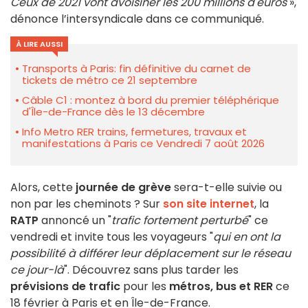
Ceux de 2021 vont avoisiner les 200 millions d'euros
»,
dénonce l’intersyndicale dans ce communiqué.
À LIRE AUSSI
Transports à Paris: fin définitive du carnet de
tickets de métro ce 21 septembre
Câble C1 : montez à bord du premier téléphérique
d'Île-de-France dès le 13 décembre
Info Metro RER trains, fermetures, travaux et
manifestations à Paris ce Vendredi 7 août 2026
Alors, cette
journée de grève
sera-t-elle suivie ou
non par les cheminots ? Sur
son site internet
, la
RATP
annoncé un "
trafic fortement perturbé
" ce
vendredi et invite tous les voyageurs "
qui en ont la
possibilité à différer leur déplacement sur le réseau
ce jour-là
". Découvrez sans plus tarder les
prévisions de trafic
pour les
métros, bus et RER
ce
18 février à Paris et en Île-de-France.