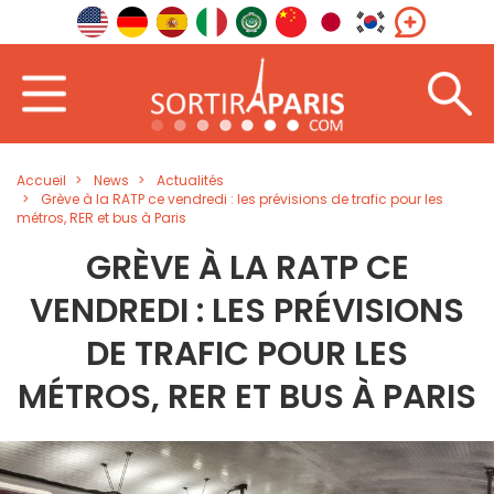
Accueil
News
Actualités
Grève à la RATP ce vendredi : les prévisions de trafic pour les
métros, RER et bus à Paris
GRÈVE À LA RATP CE
VENDREDI : LES PRÉVISIONS
DE TRAFIC POUR LES
MÉTROS, RER ET BUS À PARIS