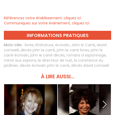
Référencez votre établissement, cliquez ici
Communiquez sur votre évènement, cliquez ici
INFORMATIONS PRATIQUES
Mots-clés :
livres
,
littérature
,
écrivain
,
John le Carré
,
david
cornwell
,
décès john le carré
,
john le carré livres
,
john le
carré écrivain
,
john le carré décès
,
romans d espionnage
,
miroir aux espions
,
le directeur de nuit
,
la constance du
jardinier
,
décès écrivain john le carré
,
décès david cornwell
À LIRE AUSSI...