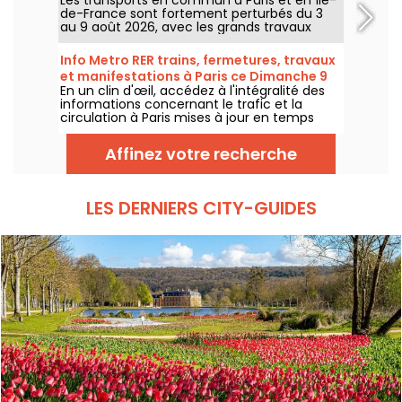
2026
de-France sont fortement perturbés du 3
au 9 août 2026, avec les grands travaux
d'été qui impactent très durement
certaines lignes, selon la RATP et SNCF.
Info Metro RER trains, fermetures, travaux
et manifestations à Paris ce Dimanche 9
En un clin d'œil, accédez à l'intégralité des
août 2026
informations concernant le trafic et la
circulation à Paris mises à jour en temps
réel. Metro RER et Transilien de la RATP,
travaux, circulation, grands évènements et
Affinez votre recherche
manifestations, on vous donne toutes les
informations pratiques à connaître avant de
sortir à Paris ce Dimanche 9 août 2026.
LES DERNIERS CITY-GUIDES