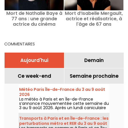
Mort de Nathalie Baye à
Mort d’Isabelle Mergault,
77 ans : une grande
actrice et réalisatrice, à
actrice du cinéma
l'âge de 67 ans
p
français disparaît
COMMENTAIRES
Aujourd'hui
Demain
Ce week-end
Semaine prochaine
Météo Paris Île-de-France du 3 au 9 août
2026
La météo à Paris et en Île-de-France
s’annonce mouvementée cette semaine du
3 au 9 août 2026. Après un lundi caniculaire
marqué par un risque d’orages, les
températures vont progressivement baisser
Transports à Paris et en Île-de-France : les
avant le retour d’un temps plus chaud et
perturbations métro et RER du 3 au 9 août
ensoleillé pour le week-end.
Les transports en commun à Paris et en Île-