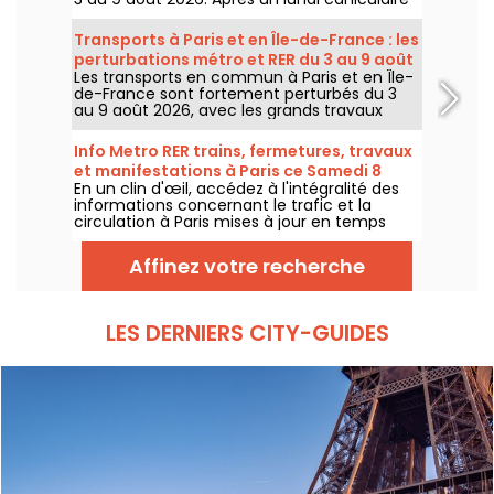
marqué par un risque d’orages, les
températures vont progressivement baisser
Transports à Paris et en Île-de-France : les
avant le retour d’un temps plus chaud et
perturbations métro et RER du 3 au 9 août
ensoleillé pour le week-end.
Les transports en commun à Paris et en Île-
2026
de-France sont fortement perturbés du 3
au 9 août 2026, avec les grands travaux
d'été qui impactent très durement
certaines lignes, selon la RATP et SNCF.
Info Metro RER trains, fermetures, travaux
et manifestations à Paris ce Samedi 8
En un clin d'œil, accédez à l'intégralité des
août 2026
informations concernant le trafic et la
circulation à Paris mises à jour en temps
réel. Metro RER et Transilien de la RATP,
travaux, circulation, grands évènements et
Affinez votre recherche
manifestations, on vous donne toutes les
informations pratiques à connaître avant de
sortir à Paris ce Samedi 8 août 2026.
LES DERNIERS CITY-GUIDES