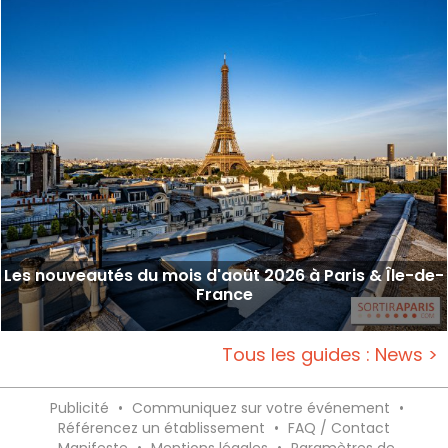
Les nouveautés du mois d'août 2026 à Paris & Île-de-
France
Tous les guides : News >
Publicité
•
Communiquez sur votre événement
•
Référencez un établissement
•
FAQ / Contact
Manifeste
•
Mentions légales
•
Paramètres de