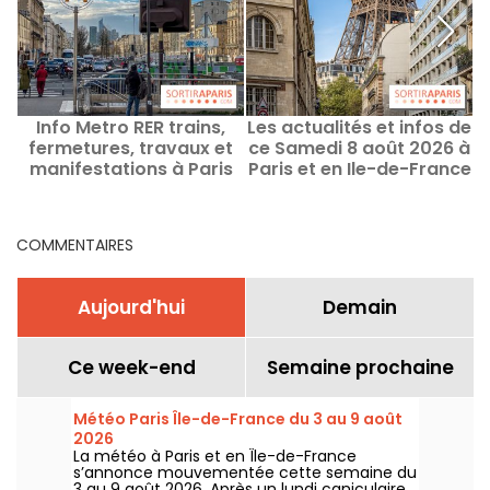
Info Metro RER trains,
Les actualités et infos de
fermetures, travaux et
ce Samedi 8 août 2026 à
manifestations à Paris
Paris et en Ile-de-France
s
ce Samedi 8 août 2026
COMMENTAIRES
Aujourd'hui
Demain
Ce week-end
Semaine prochaine
Météo Paris Île-de-France du 3 au 9 août
2026
La météo à Paris et en Île-de-France
s’annonce mouvementée cette semaine du
3 au 9 août 2026. Après un lundi caniculaire