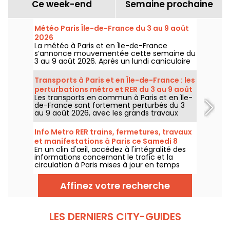
Ce week-end
Semaine prochaine
Météo Paris Île-de-France du 3 au 9 août
2026
La météo à Paris et en Île-de-France
s’annonce mouvementée cette semaine du
3 au 9 août 2026. Après un lundi caniculaire
marqué par un risque d’orages, les
températures vont progressivement baisser
Transports à Paris et en Île-de-France : les
avant le retour d’un temps plus chaud et
perturbations métro et RER du 3 au 9 août
ensoleillé pour le week-end.
Les transports en commun à Paris et en Île-
2026
de-France sont fortement perturbés du 3
au 9 août 2026, avec les grands travaux
d'été qui impactent très durement
certaines lignes, selon la RATP et SNCF.
Info Metro RER trains, fermetures, travaux
et manifestations à Paris ce Samedi 8
En un clin d'œil, accédez à l'intégralité des
août 2026
informations concernant le trafic et la
circulation à Paris mises à jour en temps
réel. Metro RER et Transilien de la RATP,
travaux, circulation, grands évènements et
Affinez votre recherche
manifestations, on vous donne toutes les
informations pratiques à connaître avant de
sortir à Paris ce Samedi 8 août 2026.
LES DERNIERS CITY-GUIDES