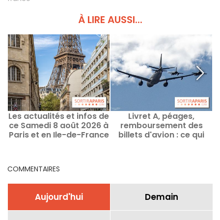
À LIRE AUSSI...
Les actualités et infos de
Livret A, péages,
ce Samedi 8 août 2026 à
remboursement des
n
Paris et en Ile-de-France
billets d'avion : ce qui
a
change au 1er février
2026 en France
COMMENTAIRES
Aujourd'hui
Demain