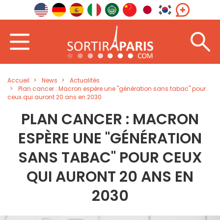
Accueil
News
Actualités
Plan cancer : Macron espère une "génération sans tabac" pour
ceux qui auront 20 ans en 2030
PLAN CANCER : MACRON
ESPÈRE UNE "GÉNÉRATION
SANS TABAC" POUR CEUX
QUI AURONT 20 ANS EN
2030