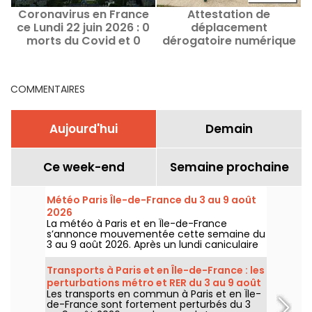
Coronavirus en France
Attestation de
ce Lundi 22 juin 2026 : 0
déplacement
morts du Covid et 0
dérogatoire numérique
nouveaux cas
et à imprimer
COMMENTAIRES
Aujourd'hui
Demain
Ce week-end
Semaine prochaine
Météo Paris Île-de-France du 3 au 9 août
2026
La météo à Paris et en Île-de-France
s’annonce mouvementée cette semaine du
3 au 9 août 2026. Après un lundi caniculaire
marqué par un risque d’orages, les
températures vont progressivement baisser
Transports à Paris et en Île-de-France : les
avant le retour d’un temps plus chaud et
perturbations métro et RER du 3 au 9 août
ensoleillé pour le week-end.
Les transports en commun à Paris et en Île-
2026
de-France sont fortement perturbés du 3