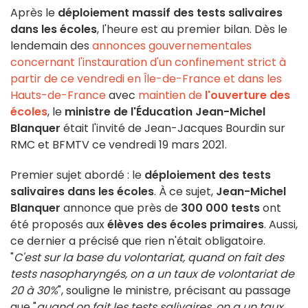
Après le
déploiement massif des tests salivaires
dans les écoles
, l'heure est au premier bilan. Dès le
lendemain des
annonces gouvernementales
concernant l'instauration d'un confinement strict à
partir de ce vendredi en Île-de-France et dans les
Hauts-de-France
avec
maintien de
l'ouverture des
écoles
, le
ministre de l'Éducation Jean-Michel
Blanquer
était l'invité de Jean-Jacques Bourdin sur
RMC et BFMTV ce vendredi 19 mars 2021.
Premier sujet abordé : le
déploiement des tests
salivaires dans les écoles
. À ce sujet,
Jean-Michel
Blanquer
annonce que près de
300 000 tests
ont
été proposés aux
élèves des écoles primaires
. Aussi,
ce dernier a précisé que rien n'était obligatoire.
"
C'est sur la base du volontariat, quand on fait des
tests nasopharyngés, on a un taux de volontariat de
20 à 30%
", souligne le ministre, précisant au passage
que "
quand on fait les tests salivaires, on a un taux