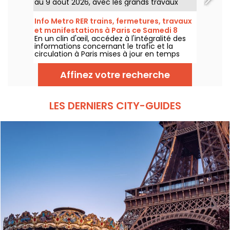
au 9 août 2026, avec les grands travaux
d'été qui impactent très durement
certaines lignes, selon la RATP et SNCF.
Info Metro RER trains, fermetures, travaux
et manifestations à Paris ce Samedi 8
En un clin d'œil, accédez à l'intégralité des
août 2026
informations concernant le trafic et la
circulation à Paris mises à jour en temps
réel. Metro RER et Transilien de la RATP,
travaux, circulation, grands évènements et
Affinez votre recherche
manifestations, on vous donne toutes les
informations pratiques à connaître avant de
sortir à Paris ce Samedi 8 août 2026.
LES DERNIERS CITY-GUIDES