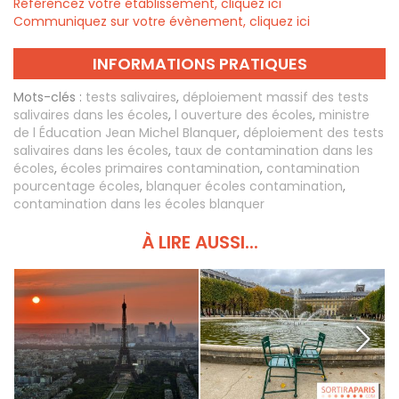
Référencez votre établissement, cliquez ici
Communiquez sur votre évènement, cliquez ici
INFORMATIONS PRATIQUES
Mots-clés :
tests salivaires
,
déploiement massif des tests
salivaires dans les écoles
,
l ouverture des écoles
,
ministre
de l Éducation Jean Michel Blanquer
,
déploiement des tests
salivaires dans les écoles
,
taux de contamination dans les
écoles
,
écoles primaires contamination
,
contamination
pourcentage écoles
,
blanquer écoles contamination
,
contamination dans les écoles blanquer
À LIRE AUSSI...