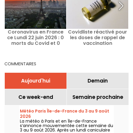
Coronavirus en France
Covidliste réactivé pour
ce Lundi 22 juin 2026 : 0
les doses de rappel de
morts du Covid et 0
vaccination
d
nouveaux cas
COMMENTAIRES
Aujourd'hui
Demain
Ce week-end
Semaine prochaine
Météo Paris Île-de-France du 3 au 9 août
2026
La météo à Paris et en Île-de-France
s’annonce mouvementée cette semaine du
3 au 9 août 2026. Après un lundi caniculaire