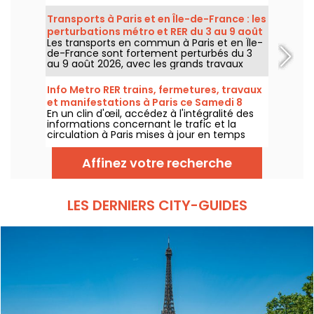
marqué par un risque d’orages, les
températures vont progressivement baisser
Transports à Paris et en Île-de-France : les
avant le retour d’un temps plus chaud et
perturbations métro et RER du 3 au 9 août
ensoleillé pour le week-end.
Les transports en commun à Paris et en Île-
2026
de-France sont fortement perturbés du 3
au 9 août 2026, avec les grands travaux
d'été qui impactent très durement
certaines lignes, selon la RATP et SNCF.
Info Metro RER trains, fermetures, travaux
et manifestations à Paris ce Samedi 8
En un clin d'œil, accédez à l'intégralité des
août 2026
informations concernant le trafic et la
circulation à Paris mises à jour en temps
réel. Metro RER et Transilien de la RATP,
travaux, circulation, grands évènements et
Affinez votre recherche
manifestations, on vous donne toutes les
informations pratiques à connaître avant de
sortir à Paris ce Samedi 8 août 2026.
LES DERNIERS CITY-GUIDES