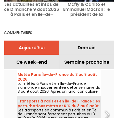
Les actualités et infos de
Mcfly & Carlito et
ce Dimanche 9 août 2026
Emmanuel Macron : le
à Paris et en Ile-de-
président de la
France
République a finalement
respecté son gage
COMMENTAIRES
Aujourd'hui
Demain
Ce week-end
Semaine prochaine
Météo Paris Île-de-France du 3 au 9 août
2026
La météo à Paris et en Île-de-France
s’annonce mouvementée cette semaine du
3 au 9 août 2026. Après un lundi caniculaire
marqué par un risque d’orages, les
températures vont progressivement baisser
Transports à Paris et en Île-de-France : les
avant le retour d’un temps plus chaud et
perturbations métro et RER du 3 au 9 août
ensoleillé pour le week-end.
Les transports en commun à Paris et en Île-
2026
de-France sont fortement perturbés du 3
au 9 août 2026, avec les grands travaux