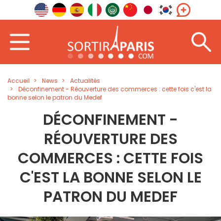
Accueil
News
Actualités
Déconfinement - Réouverture des commerces : cette fois c'est la
bonne selon le patron du Medef
DÉCONFINEMENT -
RÉOUVERTURE DES
COMMERCES : CETTE FOIS
C'EST LA BONNE SELON LE
PATRON DU MEDEF