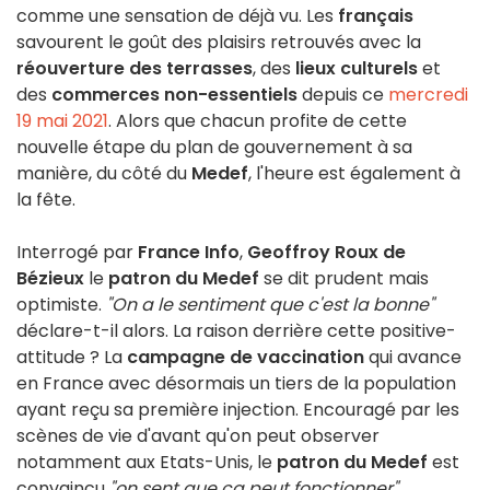
comme une sensation de déjà vu. Les
français
savourent le goût des plaisirs retrouvés avec la
réouverture des terrasses
, des
lieux culturels
et
des
commerces non-essentiels
depuis ce
mercredi
19 mai 2021
. Alors que chacun profite de cette
nouvelle étape du plan de gouvernement à sa
manière, du côté du
Medef
, l'heure est également à
la fête.
Interrogé par
France Info
,
Geoffroy Roux de
Bézieux
le
patron du Medef
se dit prudent mais
optimiste.
"On a le sentiment que c'est la bonne"
déclare-t-il alors. La raison derrière cette positive-
attitude ? La
campagne de vaccination
qui avance
en France avec désormais un tiers de la population
ayant reçu sa première injection. Encouragé par les
scènes de vie d'avant qu'on peut observer
notamment aux Etats-Unis, le
patron du Medef
est
convaincu
"
on sent que ça peut fonctionner"
.