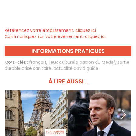
Référencez votre établissement, cliquez ici
Communiquez sur votre évènement, cliquez ici
INFORMATIONS PRATIQUES
Mots-clés :
français
,
lieux culturels
,
patron du Medef
,
sortie
durable crise sanitaire
,
actualité covid guide
À LIRE AUSSI...