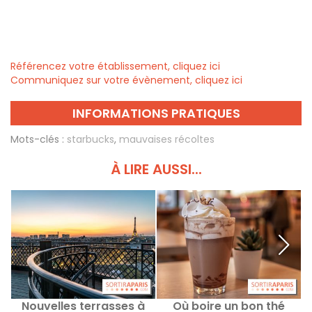
Référencez votre établissement, cliquez ici
Communiquez sur votre évènement, cliquez ici
INFORMATIONS PRATIQUES
Mots-clés :
starbucks
,
mauvaises récoltes
À LIRE AUSSI...
Nouvelles terrasses à
Où boire un bon thé