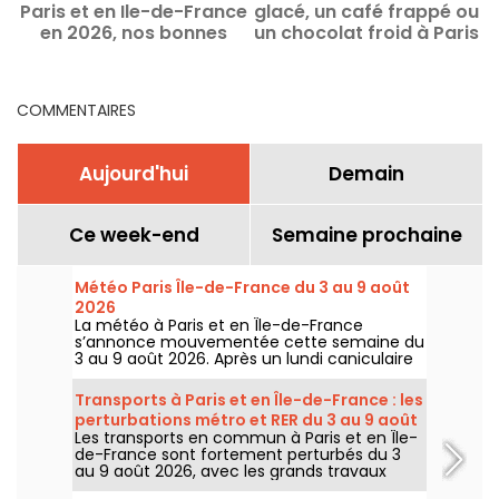
Paris et en Ile-de-France
glacé, un café frappé ou
en 2026, nos bonnes
un chocolat froid à Paris
adresses
? Nos bonnes adresses
COMMENTAIRES
Aujourd'hui
Demain
Ce week-end
Semaine prochaine
Météo Paris Île-de-France du 3 au 9 août
2026
La météo à Paris et en Île-de-France
s’annonce mouvementée cette semaine du
3 au 9 août 2026. Après un lundi caniculaire
marqué par un risque d’orages, les
températures vont progressivement baisser
Transports à Paris et en Île-de-France : les
avant le retour d’un temps plus chaud et
perturbations métro et RER du 3 au 9 août
ensoleillé pour le week-end.
Les transports en commun à Paris et en Île-
2026
de-France sont fortement perturbés du 3
au 9 août 2026, avec les grands travaux
d'été qui impactent très durement