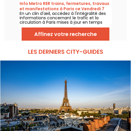
certaines lignes, selon la RATP et SNCF.
Info Metro RER trains, fermetures, travaux
et manifestations à Paris ce Vendredi 7
En un clin d'œil, accédez à l'intégralité des
août 2026
informations concernant le trafic et la
circulation à Paris mises à jour en temps
réel. Metro RER et Transilien de la RATP,
travaux, circulation, grands évènements et
Affinez votre recherche
manifestations, on vous donne toutes les
informations pratiques à connaître avant de
sortir à Paris ce Vendredi 7 août 2026.
LES DERNIERS CITY-GUIDES