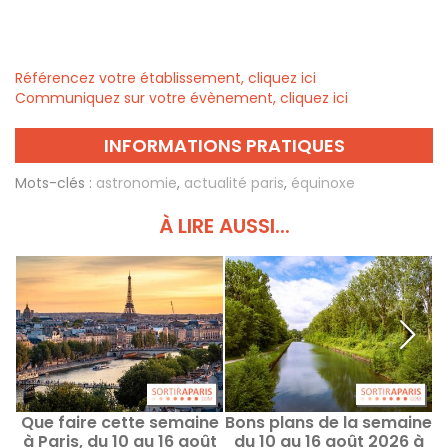
Référencez votre établissement, cliquez ici
Communiquez sur votre évènement, cliquez ici
INFORMATIONS PRATIQUES
Mots-clés :
astronomie
,
actualité paris
,
équinoxe
À LIRE AUSSI...
Que faire cette semaine
Bons plans de la semaine
Q
à Paris, du 10 au 16 août
du 10 au 16 août 2026 à