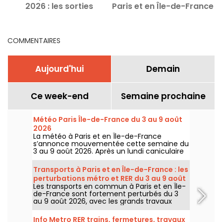
2026 : les sorties
Paris et en Île-de-France
incontournables
COMMENTAIRES
Aujourd'hui
Demain
Ce week-end
Semaine prochaine
Météo Paris Île-de-France du 3 au 9 août
2026
La météo à Paris et en Île-de-France
s’annonce mouvementée cette semaine du
3 au 9 août 2026. Après un lundi caniculaire
marqué par un risque d’orages, les
températures vont progressivement baisser
Transports à Paris et en Île-de-France : les
avant le retour d’un temps plus chaud et
perturbations métro et RER du 3 au 9 août
ensoleillé pour le week-end.
Les transports en commun à Paris et en Île-
2026
de-France sont fortement perturbés du 3
au 9 août 2026, avec les grands travaux
d'été qui impactent très durement
certaines lignes, selon la RATP et SNCF.
Info Metro RER trains, fermetures, travaux