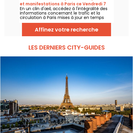
et manifestations à Paris ce Vendredi 7
En un clin d'œil, accédez à l'intégralité des
août 2026
informations concernant le trafic et la
circulation à Paris mises à jour en temps
réel. Metro RER et Transilien de la RATP,
travaux, circulation, grands évènements et
Affinez votre recherche
manifestations, on vous donne toutes les
informations pratiques à connaître avant de
sortir à Paris ce Vendredi 7 août 2026.
LES DERNIERS CITY-GUIDES