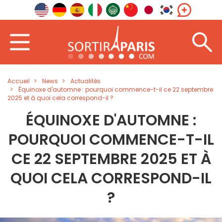
Accueil
News
Actualités
Équinoxe d'automne : pourquoi commence-t-il ce 22 septembre
2025 et à quoi cela correspond-il ?
ÉQUINOXE D'AUTOMNE :
POURQUOI COMMENCE-T-IL
CE 22 SEPTEMBRE 2025 ET À
QUOI CELA CORRESPOND-IL
?