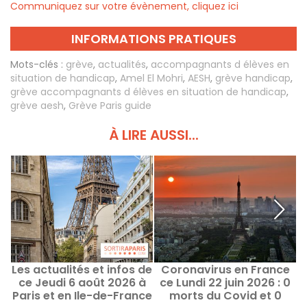
Communiquez sur votre évènement, cliquez ici
INFORMATIONS PRATIQUES
Mots-clés :
grève
,
actualités
,
accompagnants d élèves en
situation de handicap
,
Amel El Mohri
,
AESH
,
grève handicap
,
grève accompagnants d élèves en situation de handicap
,
grève aesh
,
Grève Paris guide
À LIRE AUSSI...
Les actualités et infos de
Coronavirus en France
L
ce Jeudi 6 août 2026 à
ce Lundi 22 juin 2026 : 0
Paris et en Ile-de-France
morts du Covid et 0
e