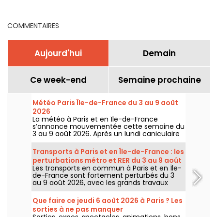
nouveaux cas
COMMENTAIRES
Aujourd'hui
Demain
Ce week-end
Semaine prochaine
Météo Paris Île-de-France du 3 au 9 août
2026
La météo à Paris et en Île-de-France
s’annonce mouvementée cette semaine du
3 au 9 août 2026. Après un lundi caniculaire
marqué par un risque d’orages, les
températures vont progressivement baisser
Transports à Paris et en Île-de-France : les
avant le retour d’un temps plus chaud et
perturbations métro et RER du 3 au 9 août
ensoleillé pour le week-end.
Les transports en commun à Paris et en Île-
2026
de-France sont fortement perturbés du 3
au 9 août 2026, avec les grands travaux
d'été qui impactent très durement
certaines lignes, selon la RATP et SNCF.
Que faire ce jeudi 6 août 2026 à Paris ? Les
sorties à ne pas manquer
Sorties, expos, spectacles, animations, bons