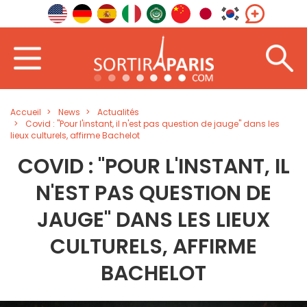
Accueil
News
Actualités
Covid : "Pour l'instant, il n'est pas question de jauge" dans les
lieux culturels, affirme Bachelot
COVID : "POUR L'INSTANT, IL
N'EST PAS QUESTION DE
JAUGE" DANS LES LIEUX
CULTURELS, AFFIRME
BACHELOT