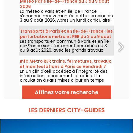
Météo Paris Île-de-France du 3 au 9 août
2026
La météo à Paris et en Île-de-France
s’annonce mouvementée cette semaine du
3 au 9 août 2026. Après un lundi caniculaire
marqué par un risque d’orages, les
températures vont progressivement baisser
Transports à Paris et en Île-de-France : les
avant le retour d’un temps plus chaud et
perturbations métro et RER du 3 au 9 août
ensoleillé pour le week-end.
Les transports en commun à Paris et en Île-
2026
de-France sont fortement perturbés du 3
au 9 août 2026, avec les grands travaux
d'été qui impactent très durement
certaines lignes, selon la RATP et SNCF.
Info Metro RER trains, fermetures, travaux
et manifestations à Paris ce Vendredi 7
En un clin d'œil, accédez à l'intégralité des
août 2026
informations concernant le trafic et la
circulation à Paris mises à jour en temps
réel. Metro RER et Transilien de la RATP,
travaux, circulation, grands évènements et
Affinez votre recherche
manifestations, on vous donne toutes les
informations pratiques à connaître avant de
sortir à Paris ce Vendredi 7 août 2026.
LES DERNIERS CITY-GUIDES