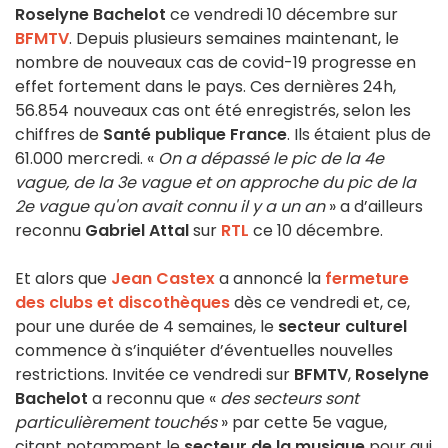
Roselyne Bachelot
ce vendredi 10 décembre sur
BFMTV
. Depuis plusieurs semaines maintenant, le
nombre de nouveaux cas de covid-19 progresse en
effet fortement dans le pays. Ces dernières 24h,
56.854 nouveaux cas ont été enregistrés, selon les
chiffres de
Santé publique France
. Ils étaient plus de
61.000 mercredi. «
On a dépassé le pic de la 4e
vague, de la 3e vague et on approche du pic de la
2e vague qu'on avait connu il y a un an
» a d’ailleurs
reconnu
Gabriel Attal
sur
RTL
ce 10 décembre.
Et alors que
Jean Castex
a annoncé la
fermeture
des clubs et discothèques
dès ce vendredi et, ce,
pour une durée de 4 semaines, le
secteur culturel
commence à s’inquiéter d’éventuelles nouvelles
restrictions. Invitée ce vendredi sur
BFMTV
,
Roselyne
Bachelot
a reconnu que «
des secteurs sont
particulièrement touchés
» par cette 5e vague,
citant notamment le
secteur de la musique
pour qui