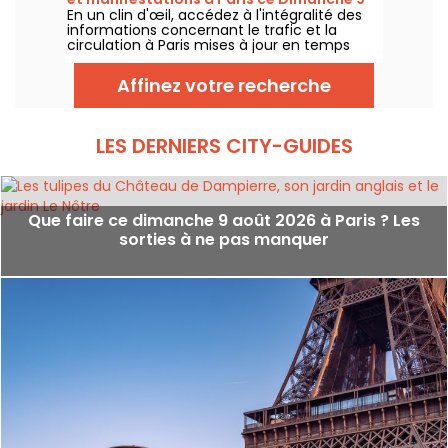
En un clin d'œil, accédez à l'intégralité des
août 2026
informations concernant le trafic et la
circulation à Paris mises à jour en temps
réel. Metro RER et Transilien de la RATP,
travaux, circulation, grands évènements et
Affinez votre recherche
manifestations, on vous donne toutes les
informations pratiques à connaître avant de
sortir à Paris ce Dimanche 9 août 2026.
LES DERNIERS CITY-GUIDES
Que faire ce dimanche 9 août 2026 à Paris ? Les
sorties à ne pas manquer