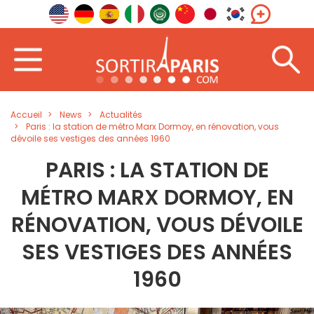
Accueil
News
Actualités
Paris : la station de métro Marx Dormoy, en rénovation, vous
dévoile ses vestiges des années 1960
PARIS : LA STATION DE
MÉTRO MARX DORMOY, EN
RÉNOVATION, VOUS DÉVOILE
SES VESTIGES DES ANNÉES
1960