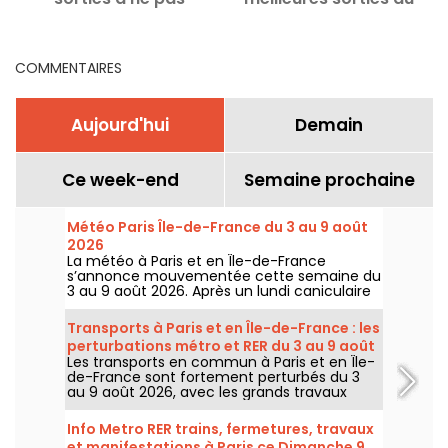
manquer
Dimanche 9 août 2026
COMMENTAIRES
Aujourd'hui
Demain
Ce week-end
Semaine prochaine
Météo Paris Île-de-France du 3 au 9 août
2026
La météo à Paris et en Île-de-France
s’annonce mouvementée cette semaine du
3 au 9 août 2026. Après un lundi caniculaire
marqué par un risque d’orages, les
températures vont progressivement baisser
Transports à Paris et en Île-de-France : les
avant le retour d’un temps plus chaud et
perturbations métro et RER du 3 au 9 août
ensoleillé pour le week-end.
Les transports en commun à Paris et en Île-
2026
de-France sont fortement perturbés du 3
au 9 août 2026, avec les grands travaux
d'été qui impactent très durement
certaines lignes, selon la RATP et SNCF.
Info Metro RER trains, fermetures, travaux
et manifestations à Paris ce Dimanche 9