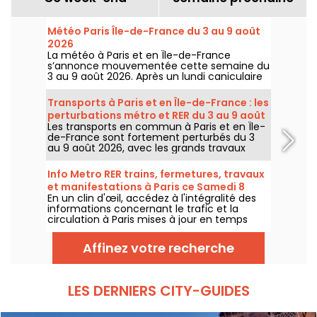
Météo Paris Île-de-France du 3 au 9 août
2026
La météo à Paris et en Île-de-France
s’annonce mouvementée cette semaine du
3 au 9 août 2026. Après un lundi caniculaire
marqué par un risque d’orages, les
températures vont progressivement baisser
Transports à Paris et en Île-de-France : les
avant le retour d’un temps plus chaud et
perturbations métro et RER du 3 au 9 août
ensoleillé pour le week-end.
Les transports en commun à Paris et en Île-
2026
de-France sont fortement perturbés du 3
au 9 août 2026, avec les grands travaux
d'été qui impactent très durement
certaines lignes, selon la RATP et SNCF.
Info Metro RER trains, fermetures, travaux
et manifestations à Paris ce Samedi 8
En un clin d'œil, accédez à l'intégralité des
août 2026
informations concernant le trafic et la
circulation à Paris mises à jour en temps
réel. Metro RER et Transilien de la RATP,
travaux, circulation, grands évènements et
Affinez votre recherche
manifestations, on vous donne toutes les
informations pratiques à connaître avant de
sortir à Paris ce Samedi 8 août 2026.
LES DERNIERS CITY-GUIDES