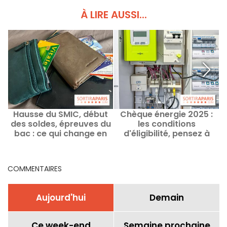
À LIRE AUSSI...
Hausse du SMIC, début
Chèque énergie 2025 :
des soldes, épreuves du
les conditions
bac : ce qui change en
d'éligibilité, pensez à
juin 2026
faire les démarches !
COMMENTAIRES
Aujourd'hui
Demain
Ce week-end
Semaine prochaine