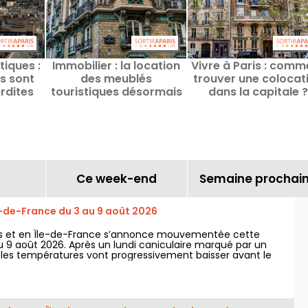
tiques :
Immobilier : la location
Vivre à Paris : comm
és sont
des meublés
trouver une colocat
rdites
touristiques désormais
dans la capitale ?
ublic à
limitée à 90 jours sur
Paris
Ce week-end
Semaine prochai
e-de-France du 3 au 9 août 2026
is et en Île-de-France s’annonce mouvementée cette
 9 août 2026. Après un lundi caniculaire marqué par un
, les températures vont progressivement baisser avant le
ps plus chaud et ensoleillé pour le week-end.