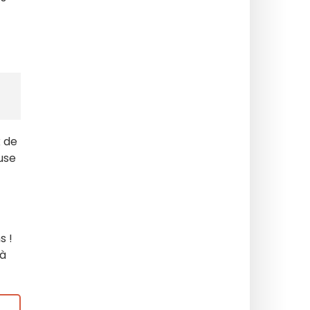
x de
euse
s !
 à