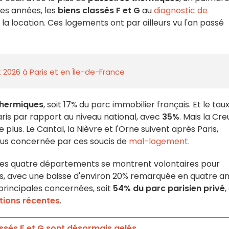
ues années, les
biens classés F et G
au
diagnostic de
à la location. Ces logements ont par ailleurs vu l'an passé
 2026 à Paris et en Île-de-France
 thermiques
, soit 17% du parc immobilier français. Et le tau
ris par rapport au niveau national, avec
35%
. Mais la Cr
lus. Le Cantal, la Nièvre et l'Orne suivent après Paris,
 plus concernée par ces soucis de
mal-logement.
 ces quatre départements se montrent volontaires pour
s, avec une baisse d'environ 20% remarquée en quatre an
principales concernées, soit
54% du parc parisien privé
,
tions récentes
.
assés F et G sont désormais gelés