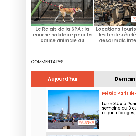
Le Relais de la SPA : la
Locations touris
course solidaire pour la
les boîtes à cl
cause animale au
désormais inte
Domaine national de
dans l'espace p
Saint-Cloud
Paris
COMMENTAIRES
Aujourd'hui
Demain
Météo Paris Îl
La météo à Par
semaine du 3 au
risque d’orages
retour d’un tem