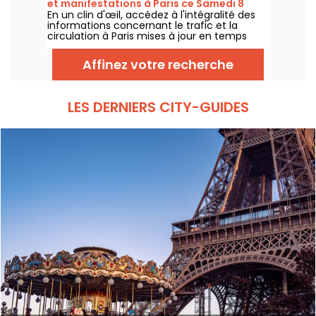
et manifestations à Paris ce Samedi 8
En un clin d'œil, accédez à l'intégralité des
août 2026
informations concernant le trafic et la
circulation à Paris mises à jour en temps
réel. Metro RER et Transilien de la RATP,
travaux, circulation, grands évènements et
Affinez votre recherche
manifestations, on vous donne toutes les
informations pratiques à connaître avant de
sortir à Paris ce Samedi 8 août 2026.
LES DERNIERS CITY-GUIDES