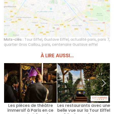
Mots-clés :
Tour Eiffel
,
Gustave Eiffel
,
actualité paris
,
paris 7
,
quartier Gros Caillou
,
paris
,
centenaire Gustave eiffel
À LIRE AUSSI...
Les pièces de théâtre
Les restaurants avec une
immersif à Paris en ce
belle vue sur la Tour Eiffel