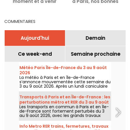
moment et à venir
à Paris, nos bonnes
C
adresses
COMMENTAIRES
Aujourd'hui
Demain
Ce week-end
Semaine prochaine
Météo Paris Île-de-France du 3 au 9 août
2026
La météo à Paris et en Île-de-France
s’annonce mouvementée cette semaine du
3 au 9 août 2026. Après un lundi caniculaire
marqué par un risque d’orages, les
températures vont progressivement baisser
Transports à Paris et en Île-de-France : les
avant le retour d’un temps plus chaud et
perturbations métro et RER du 3 au 9 août
ensoleillé pour le week-end.
Les transports en commun à Paris et en Île-
2026
de-France sont fortement perturbés du 3
au 9 août 2026, avec les grands travaux
d'été qui impactent très durement
certaines lignes, selon la RATP et SNCF.
Info Metro RER trains, fermetures, travaux