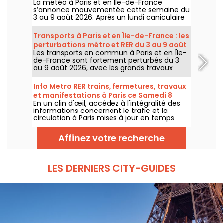
La météo à Paris et en Île-de-France
s’annonce mouvementée cette semaine du
3 au 9 août 2026. Après un lundi caniculaire
marqué par un risque d’orages, les
températures vont progressivement baisser
Transports à Paris et en Île-de-France : les
avant le retour d’un temps plus chaud et
perturbations métro et RER du 3 au 9 août
ensoleillé pour le week-end.
Les transports en commun à Paris et en Île-
2026
de-France sont fortement perturbés du 3
au 9 août 2026, avec les grands travaux
d'été qui impactent très durement
certaines lignes, selon la RATP et SNCF.
Info Metro RER trains, fermetures, travaux
et manifestations à Paris ce Samedi 8
En un clin d'œil, accédez à l'intégralité des
août 2026
informations concernant le trafic et la
circulation à Paris mises à jour en temps
réel. Metro RER et Transilien de la RATP,
travaux, circulation, grands évènements et
Affinez votre recherche
manifestations, on vous donne toutes les
informations pratiques à connaître avant de
sortir à Paris ce Samedi 8 août 2026.
LES DERNIERS CITY-GUIDES