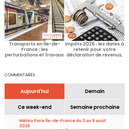
Transports en Île-de-
Impôts 2026 : les dates à
France : les
retenir pour votre
perturbations et travaux
déclaration de revenus,
a
ce week-end du 8 et 9
jusqu'à quand la remplir
août 2026
?
COMMENTAIRES
Aujourd'hui
Demain
Ce week-end
Semaine prochaine
Météo Paris Île-de-France du 3 au 9 août
2026