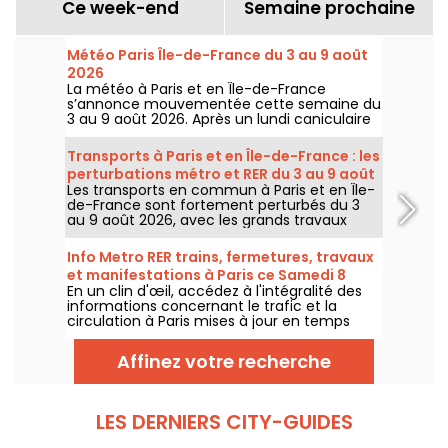
Ce week-end
Semaine prochaine
Météo Paris Île-de-France du 3 au 9 août
2026
La météo à Paris et en Île-de-France
s’annonce mouvementée cette semaine du
3 au 9 août 2026. Après un lundi caniculaire
marqué par un risque d’orages, les
températures vont progressivement baisser
Transports à Paris et en Île-de-France : les
avant le retour d’un temps plus chaud et
perturbations métro et RER du 3 au 9 août
ensoleillé pour le week-end.
Les transports en commun à Paris et en Île-
2026
de-France sont fortement perturbés du 3
au 9 août 2026, avec les grands travaux
d'été qui impactent très durement
certaines lignes, selon la RATP et SNCF.
Info Metro RER trains, fermetures, travaux
et manifestations à Paris ce Samedi 8
En un clin d'œil, accédez à l'intégralité des
août 2026
informations concernant le trafic et la
circulation à Paris mises à jour en temps
réel. Metro RER et Transilien de la RATP,
travaux, circulation, grands évènements et
Affinez votre recherche
manifestations, on vous donne toutes les
informations pratiques à connaître avant de
sortir à Paris ce Samedi 8 août 2026.
LES DERNIERS CITY-GUIDES