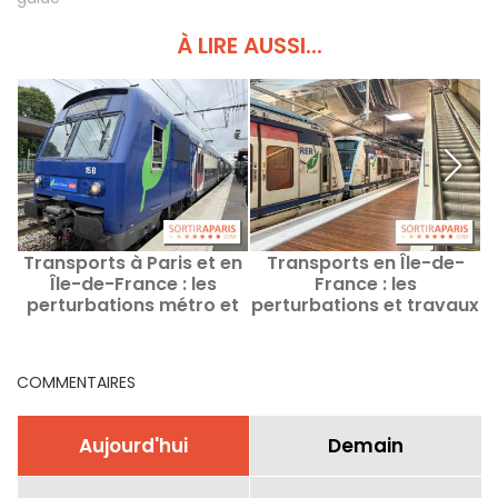
À LIRE AUSSI...
Transports à Paris et en
Transports en Île-de-
L
Île-de-France : les
France : les
perturbations métro et
perturbations et travaux
e
RER du 3 au 9 août 2026
ce week-end du 8 et 9
août 2026
COMMENTAIRES
Aujourd'hui
Demain