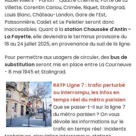
Aubervilliers - Pantin - Quatre Chemins, Porte de La
Villette, Corentin Cariou, Crimée, Riquet, Stalingrad,
Louis Blanc, Château-Landon, Gare de l’Est,
Poissonnière, Cadet et Le Peletier seront donc
inaccessibles. Quant à la
station Chaussée d'Antin -
La Fayette
, elle deviendra le terminus provisoire du
18 au 24 juillet 2025, en provenance du sud de la ligne.
Pour permettre aux usagers de circuler, des
bus de
substitution
seront mis en place entre La Courneuve
- 8 mai 1945 et Stalingrad.
RATP Ligne 7 : trafic perturbé
ou interrompu, les infos en
temps réel du métro parisien
Que se passe-t-il sur la ligne 7
du métro parisien ? On vous
dévoile les informations sur le
trafic en temps réel : incidents