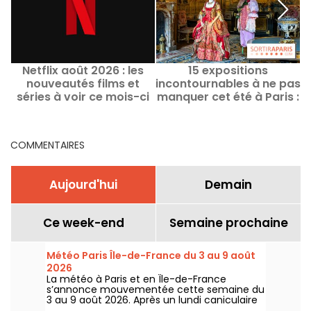
Netflix août 2026 : les
15 expositions
Q
nouveautés films et
incontournables à ne pas
P
séries à voir ce mois-ci
manquer cet été à Paris :
notre sélection de
sorties
COMMENTAIRES
Aujourd'hui
Demain
Ce week-end
Semaine prochaine
Météo Paris Île-de-France du 3 au 9 août
2026
La météo à Paris et en Île-de-France
s’annonce mouvementée cette semaine du
3 au 9 août 2026. Après un lundi caniculaire
marqué par un risque d’orages, les