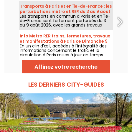
températures vont progressivement baisser
Transports à Paris et en Île-de-France : les
avant le retour d’un temps plus chaud et
perturbations métro et RER du 3 au 9 août
ensoleillé pour le week-end.
Les transports en commun à Paris et en Île-
2026
de-France sont fortement perturbés du 3
au 9 août 2026, avec les grands travaux
d'été qui impactent très durement
certaines lignes, selon la RATP et SNCF.
Info Metro RER trains, fermetures, travaux
et manifestations à Paris ce Dimanche 9
En un clin d'œil, accédez à l'intégralité des
août 2026
informations concernant le trafic et la
circulation à Paris mises à jour en temps
réel. Metro RER et Transilien de la RATP,
travaux, circulation, grands évènements et
Affinez votre recherche
manifestations, on vous donne toutes les
informations pratiques à connaître avant de
sortir à Paris ce Dimanche 9 août 2026.
LES DERNIERS CITY-GUIDES