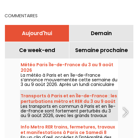
RER du 3 au 9 août 2026
COMMENTAIRES
Aujourd'hui
Demain
Ce week-end
Semaine prochaine
Météo Paris Île-de-France du 3 au 9 août
2026
La météo à Paris et en Île-de-France
s’annonce mouvementée cette semaine du
3 au 9 août 2026. Après un lundi caniculaire
marqué par un risque d’orages, les
températures vont progressivement baisser
Transports à Paris et en Île-de-France : les
avant le retour d’un temps plus chaud et
perturbations métro et RER du 3 au 9 août
ensoleillé pour le week-end.
Les transports en commun à Paris et en Île-
2026
de-France sont fortement perturbés du 3
au 9 août 2026, avec les grands travaux
d'été qui impactent très durement
certaines lignes, selon la RATP et SNCF.
Info Metro RER trains, fermetures, travaux
et manifestations à Paris ce Samedi 8
En un clin d'œil, accédez à l'intégralité des
août 2026