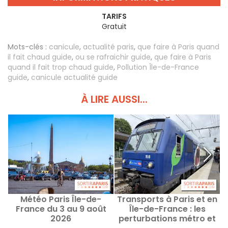
TARIFS
Gratuit
Mots-clés :
canicule
,
actualité paris
,
que faire à Paris quand
il fait chaud guide
,
ou se rafraichir guide
,
que faire à Paris
quand il fait trop chaud guide
,
Pollution Île-de-France
guide
,
canicule actualité guide
À LIRE AUSSI...
Météo Paris Île-de-
Transports à Paris et en
P
France du 3 au 9 août
Île-de-France : les
q
2026
perturbations métro et