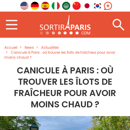
Accueil
News
Actualités
Canicule à Paris : où trouver les îlots de fraîcheur pour avoir
moins chaud ?
CANICULE À PARIS : OÙ
TROUVER LES ÎLOTS DE
FRAÎCHEUR POUR AVOIR
MOINS CHAUD ?